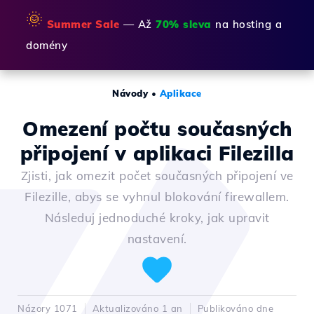
🌞
Summer Sale
— Až
70% sleva
na hosting a
domény
Návody
•
Aplikace
Omezení počtu současných
připojení v aplikaci Filezilla
Zjisti, jak omezit počet současných připojení ve
Filezille, abys se vyhnul blokování firewallem.
Následuj jednoduché kroky, jak upravit
nastavení.
Názory 1071
Aktualizováno 1 an
Publikováno dne