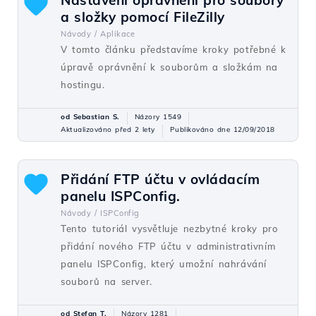
a složky pomocí FileZilly
Návody /
Aplikace
V tomto článku představíme kroky potřebné k
úpravě oprávnění k souborům a složkám na
hostingu.
od Sebastian S.
Názory 1549
Aktualizováno před 2 lety
Publikováno dne 12/09/2018
Přidání FTP účtu v ovládacím
panelu ISPConfig.
Návody /
ISPConfig
Tento tutoriál vysvětluje nezbytné kroky pro
přidání nového FTP účtu v administrativním
panelu ISPConfig, který umožní nahrávání
souborů na server.
od Ştefan T.
Názory 1281