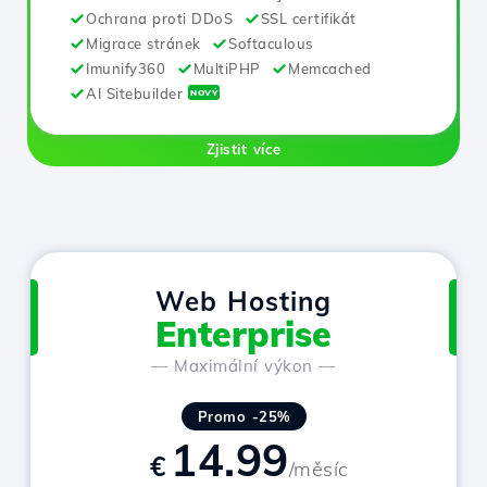
Ochrana proti DDoS
SSL certifikát
Migrace stránek
Softaculous
Imunify360
MultiPHP
Memcached
AI Sitebuilder
NOVÝ
Zjistit více
Web Hosting
Enterprise
— Maximální výkon —
Promo -25%
14.99
€
/měsíc