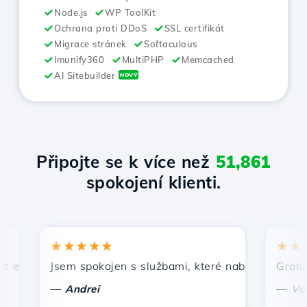
Node.js
WP ToolKit
Ochrana proti DDoS
SSL certifikát
Migrace stránek
Softaculous
Imunify360
MultiPHP
Memcached
AI Sitebuilder
NOVÝ
Připojte se k více než
51,861
spokojení klienti.
★★★★★
★★★★★
ivní technická podpora.
Jsem spokojen s službami, které nabízí Hostico. Dopor
Gratulujeme 
—
—
Andrei
Vasiliu Co