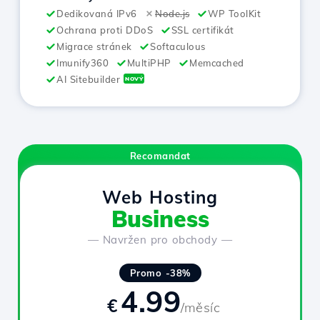
Dedikovaná IPv6
Node.js
WP ToolKit
Ochrana proti DDoS
SSL certifikát
Migrace stránek
Softaculous
Imunify360
MultiPHP
Memcached
AI Sitebuilder
NOVÝ
Recomandat
Web Hosting
Business
— Navržen pro obchody —
Promo -38%
4.99
€
/měsíc