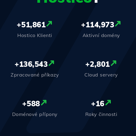
+
51,861
+
114,973
Hostico Klienti
Aktivní domény
+
136,543
+
2,801
Zpracované příkazy
Cloud servery
+
588
+
16
Doménové přípony
Roky činnosti