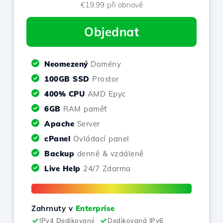
€19.99 při obnově
Objednat
Neomezený
Domény
100GB SSD
Prostor
400% CPU
AMD Epyc
6GB
RAM paměť
Apache
Server
cPanel
Ovládací panel
Backup
denně & vzdáleně
Live Help
24/7 Zdarma
Zahrnuty v
Enterprise
IPv4 Dedikovaný
Dedikovaná IPv6