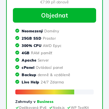
€7.99 při obnově
Objednat
Neomezený
Domény
25GB SSD
Prostor
300% CPU
AMD Epyc
4GB
RAM paměť
Apache
Server
cPanel
Ovládací panel
Backup
denně & vzdáleně
Live Help
24/7 Zdarma
Zahrnuty v
Business
Dedikovaná IPv6
Node.js
WP ToolKit