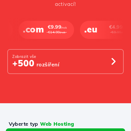
activací!
.com
€9.99
.eu
€4.99
/rok
/rok
€14.99
€9.99
/rok
/rok
Zobrazit vše
+500
rozšíření
Vyberte typ
Web Hosting