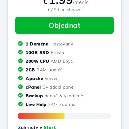
€
/měsíc
€2.99 při obnově
Objednat
1 Doména
Hostovaný
10GB SSD
Prostor
200% CPU
AMD Epyc
2GB
RAM paměť
Apache
Server
cPanel
Ovládací panel
Backup
denně & vzdáleně
Live Help
24/7 Zdarma
Zahrnuty v
Start