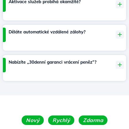
Aktivace služeb probíhá okamžitě?
Děláte automatické vzdálené zálohy?
Nabízíte „30denní garanci vrácení peněz”?
Nový
Rychlý
Zdarma