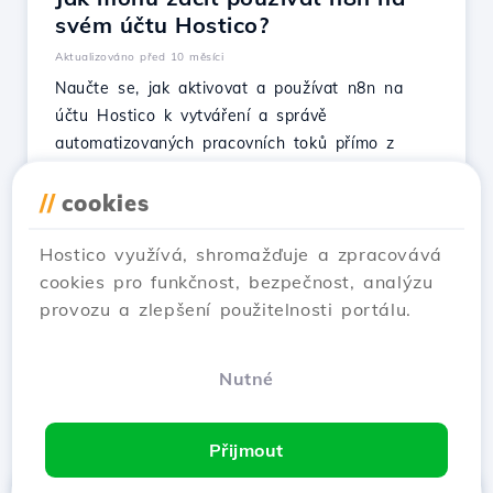
svém účtu Hostico?
Aktualizováno před 10 měsíci
Naučte se, jak aktivovat a používat n8n na
účtu Hostico k vytváření a správě
automatizovaných pracovních toků přímo z
prohlížeče.
//
cookies
Ukaž článek
Hostico využívá, shromažďuje a zpracovává
cookies pro funkčnost, bezpečnost, analýzu
provozu a zlepšení použitelnosti portálu.
…
1
2
3
30
Next →
Nutné
Zobrazení 1–12 of 360
Přijmout