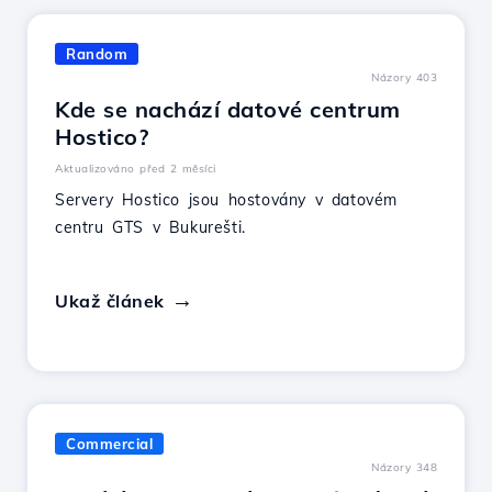
Random
Názory 403
Kde se nachází datové centrum
Hostico?
Aktualizováno před 2 měsíci
Servery Hostico jsou hostovány v datovém
centru GTS v Bukurešti.
Ukaž článek
Commercial
Názory 348