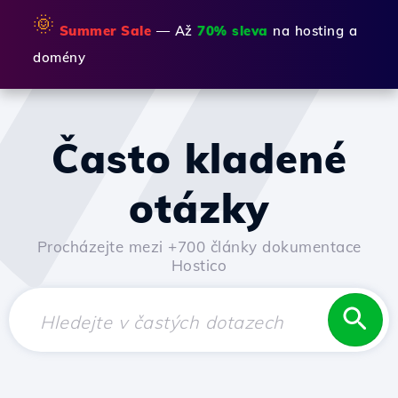
🌞
Summer Sale
— Až
70% sleva
na hosting a
domény
Často kladené
otázky
Procházejte mezi +700 články dokumentace
Hostico