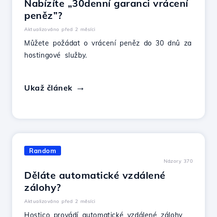
Nabízíte „30denní garanci vrácení
peněz”?
Aktualizováno před 2 měsíci
Můžete požádat o vrácení peněz do 30 dnů za
hostingové služby.
Ukaž článek
Random
Názory 370
Děláte automatické vzdálené
zálohy?
Aktualizováno před 2 měsíci
Hostico provádí automatické vzdálené zálohy