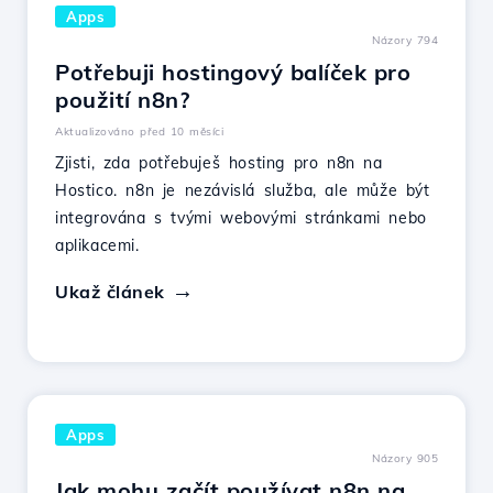
Apps
Názory 794
Potřebuji hostingový balíček pro
použití n8n?
Aktualizováno před 10 měsíci
Zjisti, zda potřebuješ hosting pro n8n na
Hostico. n8n je nezávislá služba, ale může být
integrována s tvými webovými stránkami nebo
aplikacemi.
Ukaž článek
Apps
Názory 905
Jak mohu začít používat n8n na