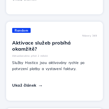
Random
Názory 349
Aktivace služeb probíhá
okamžitě?
Aktualizováno před 2 měsíci
Služby Hostico jsou aktivovány rychle po
potvrzení platby a vystavení faktury.
Ukaž článek