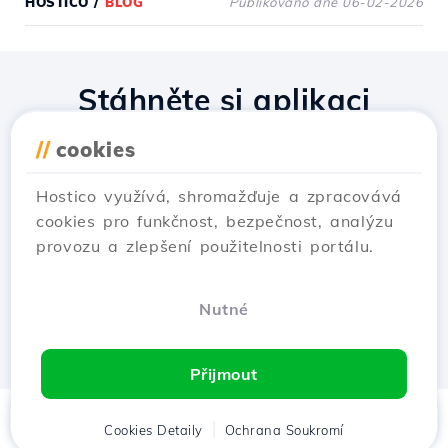
HOSTICO
/
BLOG
Publikováno dne 06-02-2026
Stáhněte si aplikaci
Hostico
//
cookies
Hostico využívá, shromažďuje a zpracovává
cookies pro funkčnost, bezpečnost, analýzu
provozu a zlepšení použitelnosti portálu.
Nutné
Přijmout
Domů
Cookies Detaily
Klient
Košík
Ochrana Soukromí
Chat
Menu