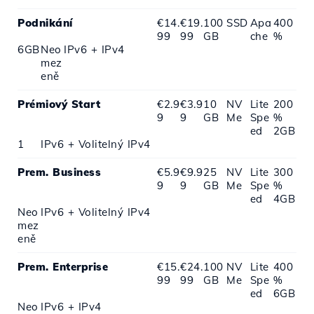
Podnikání
€14.
€19.
100
SSD
Apa
400
99
99
GB
che
%
6GB
Neo
IPv6 + IPv4
mez
eně
Prémiový Start
€2.9
€3.9
10
NV
Lite
200
9
9
GB
Me
Spe
%
ed
2GB
1
IPv6 + Volitelný IPv4
Prem. Business
€5.9
€9.9
25
NV
Lite
300
9
9
GB
Me
Spe
%
ed
4GB
Neo
IPv6 + Volitelný IPv4
mez
eně
Prem. Enterprise
€15.
€24.
100
NV
Lite
400
99
99
GB
Me
Spe
%
ed
6GB
Neo
IPv6 + IPv4