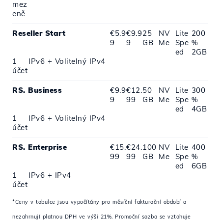
mez
eně
Reseller Start
€5.9
€9.9
25
NV
Lite
200
9
9
GB
Me
Spe
%
ed
2GB
1
IPv6 + Volitelný IPv4
účet
RS. Business
€9.9
€12.
50
NV
Lite
300
9
99
GB
Me
Spe
%
ed
4GB
1
IPv6 + Volitelný IPv4
účet
RS. Enterprise
€15.
€24.
100
NV
Lite
400
99
99
GB
Me
Spe
%
ed
6GB
1
IPv6 + IPv4
účet
*Ceny v tabulce jsou vypočítány pro měsíční fakturační období a
nezahrnují platnou DPH ve výši 21%. Promoční sazba se vztahuje