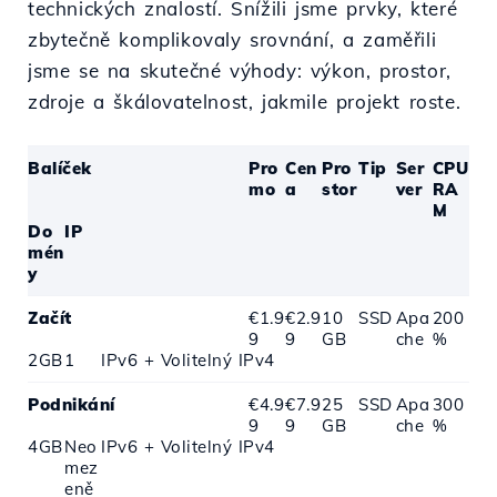
technických znalostí. Snížili jsme prvky, které
zbytečně komplikovaly srovnání, a zaměřili
jsme se na skutečné výhody: výkon, prostor,
zdroje a škálovatelnost, jakmile projekt roste.
Balíček
Pro
Cen
Pro
Tip
Ser
CPU
mo
a
stor
ver
RA
M
Do
IP
mén
y
Začít
€1.9
€2.9
10
SSD
Apa
200
9
9
GB
che
%
2GB
1
IPv6 + Volitelný IPv4
Podnikání
€4.9
€7.9
25
SSD
Apa
300
9
9
GB
che
%
4GB
Neo
IPv6 + Volitelný IPv4
mez
eně