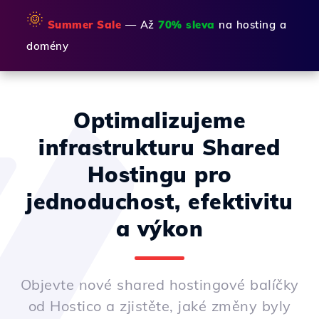
🌞
Summer Sale
— Až
70% sleva
na hosting a
domény
Optimalizujeme
infrastrukturu Shared
Hostingu pro
jednoduchost, efektivitu
a výkon
Objevte nové shared hostingové balíčky
od Hostico a zjistěte, jaké změny byly