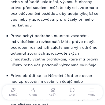
nebo v případě uplatnění, výkonu či obrany
práva před soudem, můžete kdykoli, zdarma a
bez odůvodnění požádat, aby údaje týkající se
vás nebyly zpracovávány pro účely přímého
marketingu.
Právo nebýt podroben automatizovanému
individuálnímu rozhodnutí: Máte právo nebýt
podroben rozhodnutí založenému výhradně na
automatizovaných zpracovatelských
činnostech, včetně profilování, které má právní
účinky nebo vás podobně významně ovlivňuje.
Právo obrátit se na Národní úřad pro dozor
nad zpracováním osobních údajů nebo
příslušné soudy: Máte právo obrátit se na
Národní úřad pro dozor nad zpracováním
Domů
Klient
Košík
Chat
Menu
osobních údajů nebo příslušné soudy, pokud to
považujete za nutné.