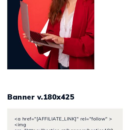
Banner v.180x425
<a href="[AFFILIATE_LINK]" rel="follow" >
<img