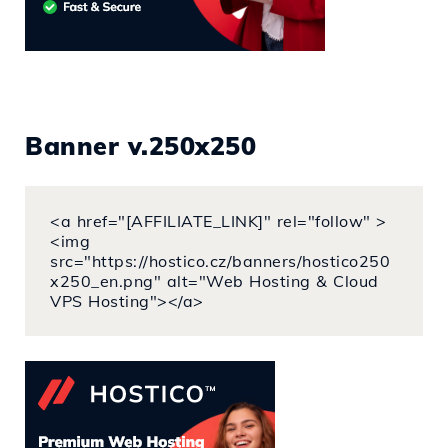
Banner v.250x250
<a href="[AFFILIATE_LINK]" rel="follow" >
<img
src="https://hostico.cz/banners/hostico250
x250_en.png" alt="Web Hosting & Cloud
VPS Hosting"></a>