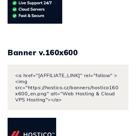
Banner v.160x600
<a href="[AFFILIATE_LINK]" rel="follow" >
<img
src="https://hostico.cz/banners/hostico160
x600_en.png" alt="Web Hosting & Cloud
VPS Hosting"></a>