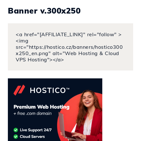
Banner v.300x250
<a href="[AFFILIATE_LINK]" rel="follow" >
<img
src="https://hostico.cz/banners/hostico300
x250_en.png" alt="Web Hosting & Cloud
VPS Hosting"></a>