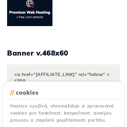
Banner v.468x60
<a href="[AFFILIATE_LINK]" rel="follow" >
<img
src="https://hostico.cz/banners/hostico468
x60_en.png" alt="Web Hosting & Cloud
//
cookies
VPS Hosting"></a>
Hostico využívá, shromažďuje a zpracovává
cookies pro funkčnost, bezpečnost, analýzu
provozu a zlepšení použitelnosti portálu.