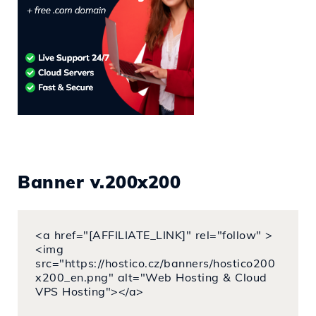
Banner v.200x200
<a href="[AFFILIATE_LINK]" rel="follow" >
<img
src="https://hostico.cz/banners/hostico200
x200_en.png" alt="Web Hosting & Cloud
VPS Hosting"></a>