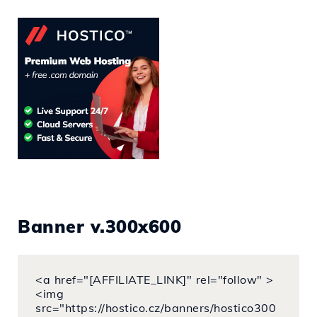
Banner v.300x600
<a href="[AFFILIATE_LINK]" rel="follow" >
<img
src="https://hostico.cz/banners/hostico300