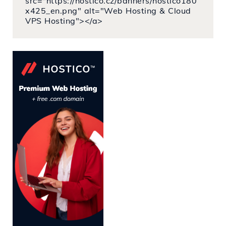
src="https://hostico.cz/banners/hostico180
x425_en.png" alt="Web Hosting & Cloud
VPS Hosting"></a>