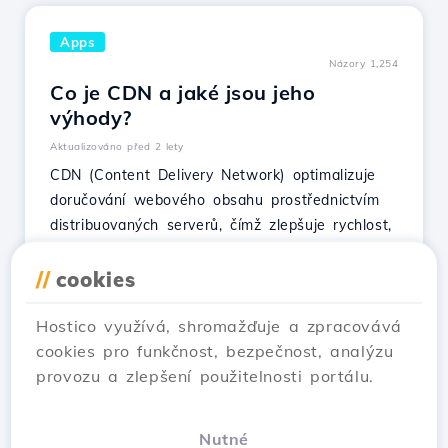
Apps
Názory 1,254
Co je CDN a jaké jsou jeho
výhody?
Aktualizováno před 2 lety
CDN (Content Delivery Network) optimalizuje
doručování webového obsahu prostřednictvím
distribuovaných serverů, čímž zlepšuje rychlost,
bezpečnost a odolnost vůči DDoS útokům.
//
cookies
Ukaž článek
Hostico využívá, shromažďuje a zpracovává
cookies pro funkčnost, bezpečnost, analýzu
provozu a zlepšení použitelnosti portálu.
1
2
Next →
Nutné