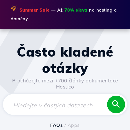
🌞
Summer Sale
— Až
70% sleva
na hosting a
domény
Často kladené
otázky
Procházejte mezi +700 články dokumentace
Hostico
FAQs
/ Apps