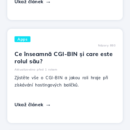
Ukaž článek
Apps
Názory 893
Ce înseamnă CGI-BIN și care este
rolul său?
Aktualizováno před 1 rokem
Zjistěte vše o CGI-BIN a jakou roli hraje při
získávání hostingových balíčků.
Ukaž článek