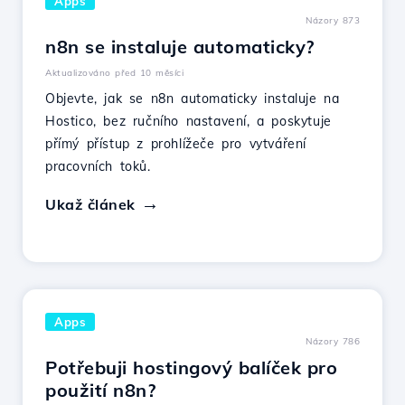
Apps
Názory 873
n8n se instaluje automaticky?
Aktualizováno před 10 měsíci
Objevte, jak se n8n automaticky instaluje na
Hostico, bez ručního nastavení, a poskytuje
přímý přístup z prohlížeče pro vytváření
pracovních toků.
Ukaž článek
Apps
Názory 786
Potřebuji hostingový balíček pro
použití n8n?