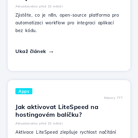
Aktualizováno před 10 měsíci
Zjistěte, co je n8n, open-source platforma pro
automatizaci workflow pro integraci aplikací
bez kódu.
Ukaž článek
Apps
Názory 777
Jak aktivovat LiteSpeed na
hostingovém balíčku?
Aktualizováno před 10 měsíci
Aktivace LiteSpeed zlepšuje rychlost načítání