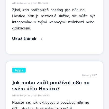
Aktualizováno před 10 měsíci
Zjisti, zda potřebuješ hosting pro n8n na
Hostico. n8n je nezávislá služba, ale může být
integrována s tvými webovými stránkami nebo
aplikacemi.
Ukaž článek
Apps
Názory 897
Jak mohu začít používat n8n na
svém účtu Hostico?
Aktualizováno před 10 měsíci
Naučte se, jak aktivovat a používat n8n na
účtu Hostico k vytváření a správě