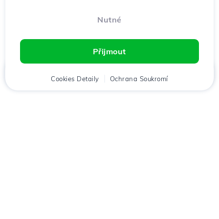
Nutné
Přijmout
Domů
Cookies Detaily
Klient
Košík
Ochrana Soukromí
Chat
Menu
Stáhněte si aplikaci
Hostico