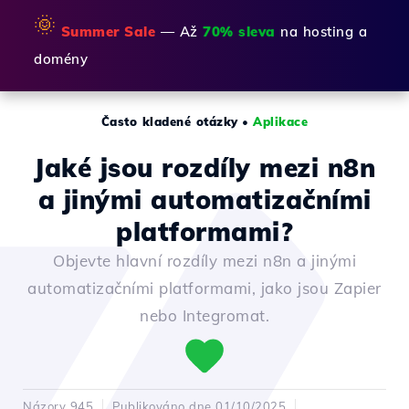
🌞
Summer Sale
— Až
70% sleva
na hosting a
domény
Často kladené otázky
•
Aplikace
Jaké jsou rozdíly mezi n8n
a jinými automatizačními
platformami?
Objevte hlavní rozdíly mezi n8n a jinými
automatizačními platformami, jako jsou Zapier
nebo Integromat.
Názory 945
Publikováno dne 01/10/2025