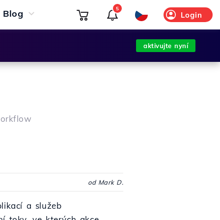
5
Blog
Login
aktivujte nyní
workflow
od Mark D.
likací a služeb
í toky, ve kterých akce