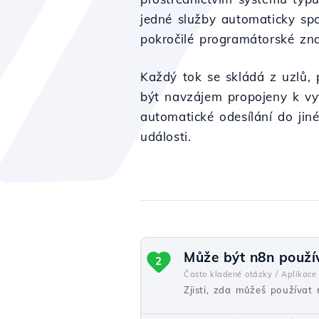
jedné služby automaticky spo
pokročilé programátorské zna
Každý tok se skládá z uzlů, 
být navzájem propojeny k vytv
automatické odesílání do jin
události.
Může být n8n použí
2
Často kladené otázky /
Aplikace
Zjisti, zda můžeš používat