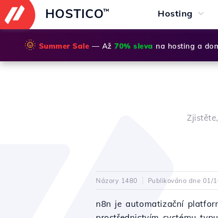
HOSTICO
™
Hosting
🌞
Summer Sale
— Až
70% sleva
na hosting a do
Zjistět
Názory 1480
Publikováno dne 01/
n8n je automatizační platfor
prostřednictvím systému typu