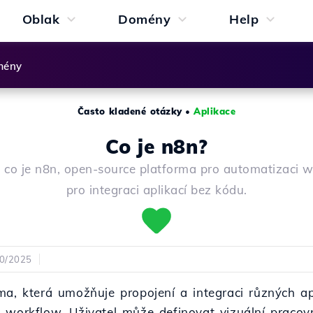
Oblak
Domény
Help
mény
Často kladené otázky
•
Aplikace
Co je n8n?
e, co je n8n, open-source platforma pro automatizaci 
pro integraci aplikací bez kódu.
10/2025
ma, která umožňuje propojení a integraci různých ap
 workflow. Uživatel může definovat vizuální pracovn