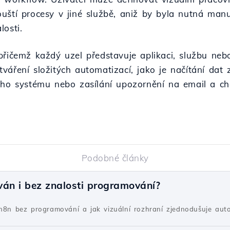
uští procesy v jiné službě, aniž by byla nutná man
losti.
přičemž každý uzel představuje aplikaci, službu neb
áření složitých automatizací, jako je načítání dat z
ého systému nebo zasílání upozornění na email a ch
Podobné články
ván i bez znalosti programování?
 n8n bez programování a jak vizuální rozhraní zjednodušuje auto