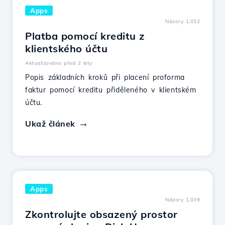
Apps
Názory 1,032
Platba pomocí kreditu z
klientského účtu
Aktualizováno před 2 lety
Popis základních kroků při placení proforma
faktur pomocí kreditu přiděleného v klientském
účtu.
Ukaž článek
Apps
Názory 1,039
Zkontrolujte obsazený prostor