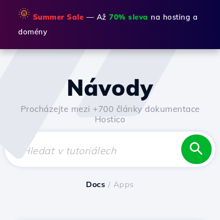
🌞
Summer Sale
— Až
70% sleva
na hosting a
domény
Návody
Procházejte mezi +700 články dokumentace
Hostico
Docs
/ Apps