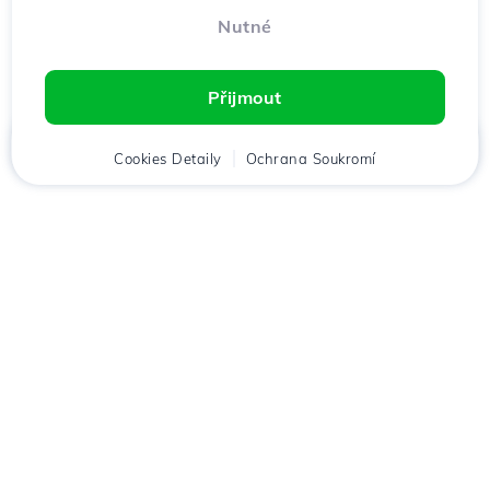
Nutné
Přijmout
Domů
Cookies Detaily
Klient
Košík
Ochrana Soukromí
Chat
Menu
Stáhněte si aplikaci
Hostico