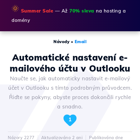
🌞
Summer Sale
— Až
70% sleva
na hosting a
domény
Návody
•
Email
Automatické nastavení e-
mailového účtu v Outlooku
Naučte se, jak automaticky nastavit e-mailový
účet v Outlooku s tímto podrobným průvodcem.
Řiďte se pokyny, abyste proces dokončili rychle
a snadno.
1
Názory 2277
Aktualizováno 2 ani
Publikováno dne