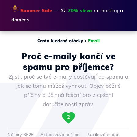
🌞
Summer Sale
— Až
70% sleva
na hosting a
domény
Často kladené otázky
•
Email
Proč e-maily končí ve
spamu pro příjemce?
Zjisti, proč se tvé e-maily dostávají do spamu a
jak se tomu můžeš vyhnout. Objev běžné
příčiny a účinná řešení pro zlepšení
doručitelnosti zpráv.
2
Názory 8626
Aktualizováno 1 an
Publikováno dne