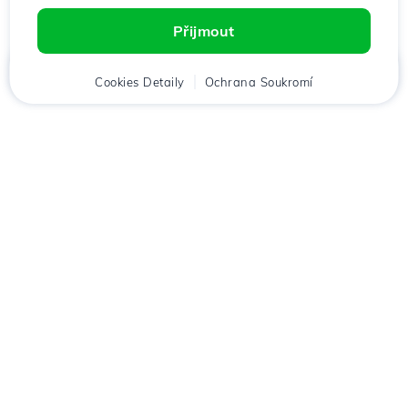
Přijmout
Domů
Cookies Detaily
Klient
Košík
Ochrana Soukromí
Chat
Menu
Stáhněte si aplikaci
Hostico