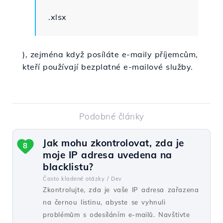
.xlsx
), zejména když posíláte e-maily příjemcům,
kteří používají bezplatné e-mailové služby.
Podobné články
Jak mohu zkontrolovat, zda je
8
moje IP adresa uvedena na
blacklistu?
Často kladené otázky /
Dev
Zkontrolujte, zda je vaše IP adresa zařazena
na černou listinu, abyste se vyhnuli
problémům s odesíláním e-mailů. Navštivte