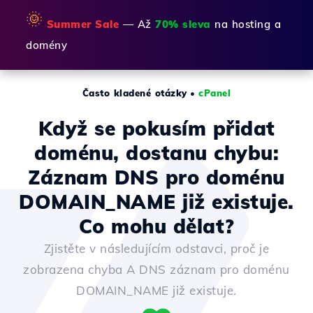
🌞
Summer Sale
— Až
70% sleva
na hosting a
domény
Často kladené otázky
•
cPanel
Když se pokusím přidat
doménu, dostanu chybu:
Záznam DNS pro doménu
DOMAIN_NAME již existuje.
Co mohu dělat?
Zjistěte v následujícím odstavci, proč je
zobrazena chyba A DNS záznam pro doménu
DOMAIN_NAME již existuje.