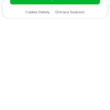
Domů
Cookies Detaily
Klient
Košík
Ochrana Soukromí
Chat
Menu
Stáhněte si aplikaci
Hostico