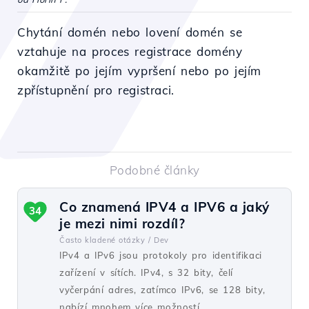
Chytání domén nebo lovení domén se
vztahuje na proces registrace domény
okamžitě po jejím vypršení nebo po jejím
zpřístupnění pro registraci.
Podobné články
Co znamená IPV4 a IPV6 a jaký
34
je mezi nimi rozdíl?
Často kladené otázky /
Dev
IPv4 a IPv6 jsou protokoly pro identifikaci
zařízení v sítích. IPv4, s 32 bity, čelí
vyčerpání adres, zatímco IPv6, se 128 bity,
nabízí mnohem více možností.