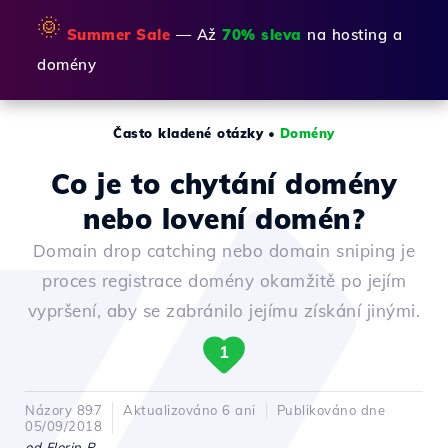
🌞
Summer Sale
— Až
70% sleva
na hosting a
domény
Často kladené otázky
•
Domény
Co je to chytání domény
nebo lovení domén?
Domain drop catching nebo domain sniping je
proces registrace domény okamžitě po jejím
vypršení, aby se zabránilo jejímu získání jinými.
1
Názory 897
Aktualizováno 6 ani
Publikováno dne
05/09/2018
od Florin P.