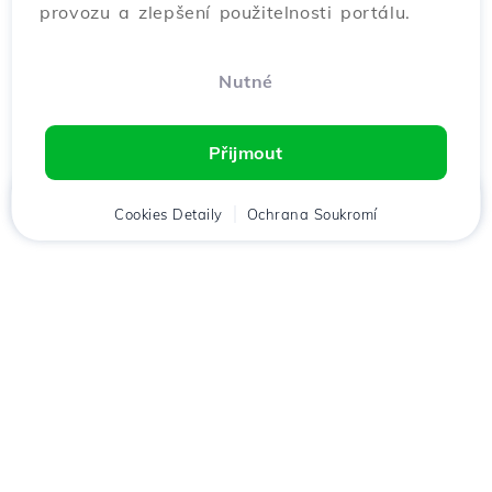
provozu a zlepšení použitelnosti portálu.
Nutné
Přijmout
Domů
Cookies Detaily
Klient
Košík
Ochrana Soukromí
Chat
Menu
Stáhněte si aplikaci
Hostico