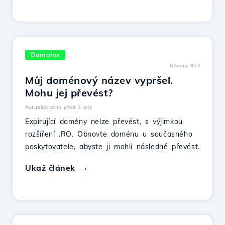
Domains
Názory 813
Můj doménový název vypršel.
Mohu jej převést?
Aktualizováno před 3 lety
Expirující domény nelze převést, s výjimkou
rozšíření .RO. Obnovte doménu u současného
poskytovatele, abyste ji mohli následně převést.
Ukaž článek