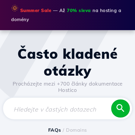
🌞
Summer Sale
— Až
70% sleva
na hosting a
domény
Často kladené
otázky
Procházejte mezi +700 články dokumentace
Hostico
FAQs
/ Domains