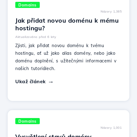
Domains
Názory 1,385
Jak přidat novou doménu k mému
hostingu?
Aktualizováno před 6 lety
Zjisti, jak přidat novou doménu k tvému
hostingu, ať už jako alias domény, nebo jako
doménu doplnění, s užitečnými informacemi v
našich tutoriálech.
Ukaž článek
Domains
Názory 1,001
Vysvětlení stavů domény.