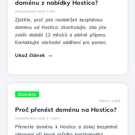
doménu z nabídky Hostico?
Aktualizováno před 3 lety
Zjistěte, proč jste neobdrželi bezplatnou
doménu od Hostico: zkontrolujte, zda jste
zvolili období 12 měsíců a platné přípony.
Kontaktujte obchodní oddělení pro pomoc.
Ukaž článek
Domains
Názory 1,299
Proč přenést doménu na Hostico?
Aktualizováno před 1 rokem
Přeneste doménu k Hostico a získej bezplatné
obnovení při koupi ročního hostingového