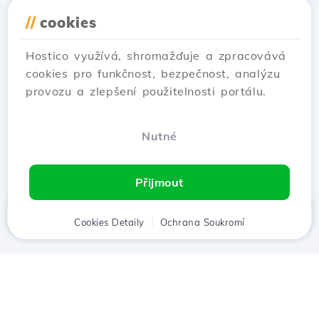
u původního poskytovatele.
//
cookies
Ukaž článek
Hostico využívá, shromažďuje a zpracovává
cookies pro funkčnost, bezpečnost, analýzu
provozu a zlepšení použitelnosti portálu.
…
1
2
3
5
Next →
Nutné
Zobrazení 1–12 of 55
Přijmout
Domů
Cookies Detaily
Klient
Košík
Ochrana Soukromí
Chat
Menu