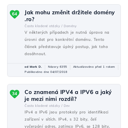
Jak mohu změnit držitele domény
64
.ro?
Často kladené otázky /
Domény
V některých případech je nutná úprava na
úrovni dat pro konkrétní doménu. Tento
článek představuje úplný postup, jak toho
dosáhnout.
od Mark D.
Názory 6355
Aktualizováno před 1 rokem
Publikováno dne 04/07/2018
Co znamená IPV4 a IPV6 a jaký
34
je mezi nimi rozdíl?
Často kladené otázky /
Dev
IPv4 a IPv6 jsou protokoly pro identifikaci
zařízení v sítích. IPv4, s 32 bity, čelí
vyčerpání adres, zatímco IPv6, se 128 bity,