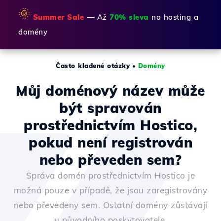
🌞
Summer Sale
— Až
70% sleva
na hosting a
domény
Často kladené otázky
•
Domény
Můj doménový název může
být spravován
prostřednictvím Hostico,
pokud není registrován
nebo převeden sem?
Správa domén prostřednictvím Hostico je
možná pouze v případě, že jsou zaregistrovány
nebo převedeny sem. Ostatní domény zůstávají
u původního poskytovatele.