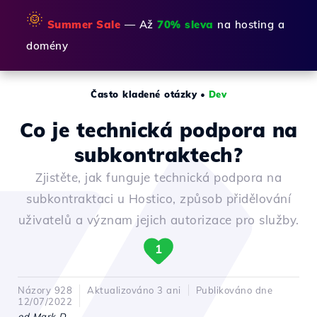
🌞
Summer Sale
— Až
70% sleva
na hosting a
domény
Často kladené otázky
•
Dev
Co je technická podpora na
subkontraktech?
Zjistěte, jak funguje technická podpora na
subkontraktaci u Hostico, způsob přidělování
uživatelů a význam jejich autorizace pro služby.
1
Názory 928
Aktualizováno 3 ani
Publikováno dne
12/07/2022
od Mark D.