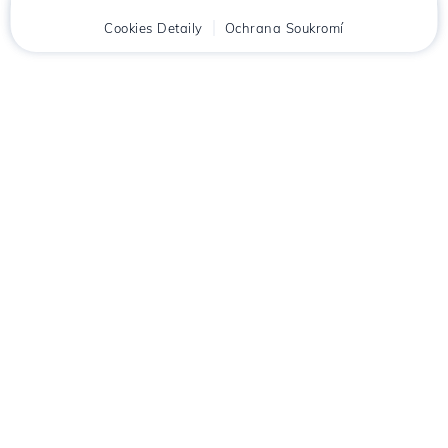
Domů
Cookies Detaily
Klient
Košík
Ochrana Soukromí
Chat
Menu
Stáhněte si aplikaci
Hostico