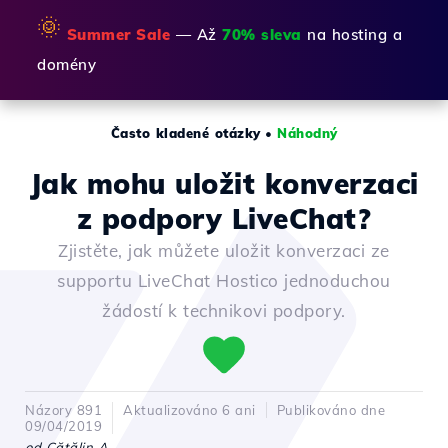
🌞
Summer Sale
— Až
70% sleva
na hosting a
domény
Často kladené otázky
•
Náhodný
Jak mohu uložit konverzaci
z podpory LiveChat?
Zjistěte, jak můžete uložit konverzaci ze
supportu LiveChat Hostico jednoduchou
žádostí k technikovi podpory.
Názory 891
Aktualizováno 6 ani
Publikováno dne
09/04/2019
od Cătălin A.