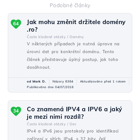
Podobné články
Jak mohu změnit držitele domény
64
.ro?
Často kladené otázky /
Domény
V některých případech je nutná úprava na
úrovni dat pro konkrétní doménu. Tento
článek představuje úplný postup, jak toho
dosáhnout.
od Mark D.
Názory 6364
Aktualizováno před 1 rokem
Publikováno dne 04/07/2018
Co znamená IPV4 a IPV6 a jaký
34
je mezi nimi rozdíl?
Často kladené otázky /
Dev
IPv4 a IPv6 jsou protokoly pro identifikaci
zařízení v sítích. IPv4, s 32 bity, čelí