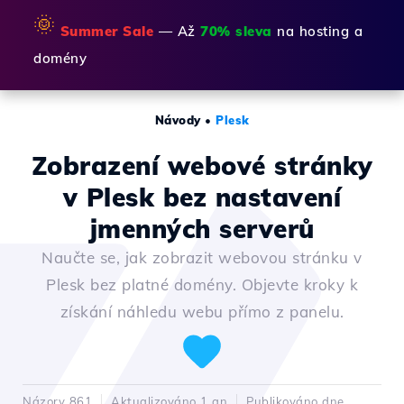
🌞
Summer Sale
— Až
70% sleva
na hosting a
domény
Návody
•
Plesk
Zobrazení webové stránky
v Plesk bez nastavení
jmenných serverů
Naučte se, jak zobrazit webovou stránku v
Plesk bez platné domény. Objevte kroky k
získání náhledu webu přímo z panelu.
Názory 861
Aktualizováno 1 an
Publikováno dne