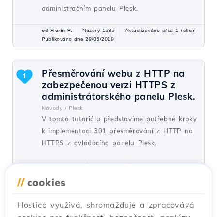
administračním panelu Plesk.
od Florin P.
Názory 1585
Aktualizováno před 1 rokem
Publikováno dne 29/05/2019
Přesměrování webu z HTTP na
1
zabezpečenou verzi HTTPS z
administrátorského panelu Plesk.
Návody /
Plesk
V tomto tutoriálu představíme potřebné kroky
k implementaci 301 přesměrování z HTTP na
HTTPS z ovládacího panelu Plesk.
od Alexandru J.
Názory 1444
Aktualizováno před 1 rokem
Publikováno dne 07/02/2020
//
cookies
Hostico využívá, shromažďuje a zpracovává
Vytvoření Plesk e-mailového účtu
1