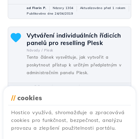
od Florin P.
Názory 1304
Aktualizováno před 1 rokem
Publikováno dne 24/04/2019
Vytváření individuálních řídicích
panelů pro reselling Plesk
Návody /
Plesk
Tento článek vysvětluje, jak vytvořit a
poskytnout přístup k určitým předplatným v
administračním panelu Plesk.
od Cătălin A.
Názory 1272
Aktualizováno před 1 rokem
Publikováno dne 23/08/2019
//
cookies
Hostico využívá, shromažďuje a zpracovává
Plesk DNS Nastavení
cookies pro funkčnost, bezpečnost, analýzu
Návody /
Plesk
provozu a zlepšení použitelnosti portálu.
Zjisti, jak upravit DNS záznamy v Plesku.
Postupuj podle kroků pro změnu nebo