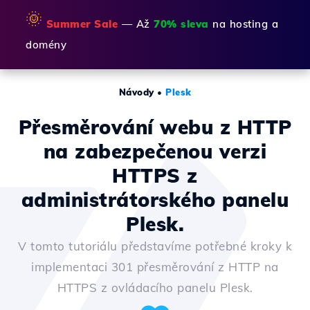
🌞
Summer Sale
— Až
70% sleva
na hosting a
domény
Návody
•
Plesk
Přesměrování webu z HTTP
na zabezpečenou verzi
HTTPS z
administrátorského panelu
Plesk.
V tomto tutoriálu představíme potřebné kroky k
implementaci 301 přesměrování z HTTP na
HTTPS z ovládacího panelu Plesk.