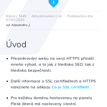
1
Názory 1449
Aktualizováno 1 an
Publikováno dne
07/02/2020
od Alexandru J.
Úvod
Přesměrování webu na verzi HTTPS přináší
mnoho výhod, a to jak z hlediska SEO, tak z
hlediska bezpečnosti.
Další informace o SSL certifikátech a HTTPS
naleznete na odkazu
Co je SSL certifikát
Pro každou doménu hostovanou na panelu
Plesk (která má nastaveny vlastní