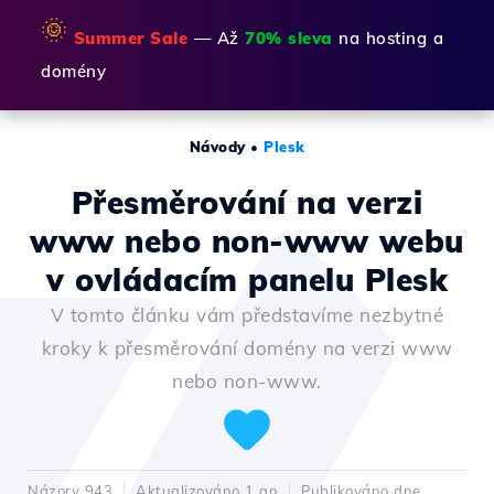
🌞
Summer Sale
— Až
70% sleva
na hosting a
domény
Návody
•
Plesk
Přesměrování na verzi
www nebo non-www webu
v ovládacím panelu Plesk
V tomto článku vám představíme nezbytné
kroky k přesměrování domény na verzi www
nebo non-www.
Názory 943
Aktualizováno 1 an
Publikováno dne