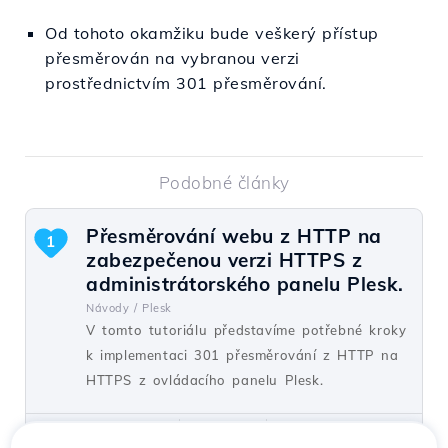
Od tohoto okamžiku bude veškerý přístup
přesměrován na vybranou verzi
prostřednictvím 301 přesměrování.
Podobné články
Přesměrování webu z HTTP na
1
zabezpečenou verzi HTTPS z
administrátorského panelu Plesk.
Návody /
Plesk
V tomto tutoriálu představíme potřebné kroky
k implementaci 301 přesměrování z HTTP na
HTTPS z ovládacího panelu Plesk.
od Alexandru J.
Názory 1450
Aktualizováno před 1 rokem
Publikováno dne 07/02/2020