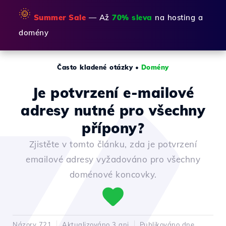
🌞
Summer Sale
— Až
70% sleva
na hosting a
domény
Často kladené otázky
•
Domény
Je potvrzení e-mailové
adresy nutné pro všechny
přípony?
Zjistěte v tomto článku, zda je potvrzení
emailové adresy vyžadováno pro všechny
doménové koncovky.
Názory 721
Aktualizováno 3 ani
Publikováno dne