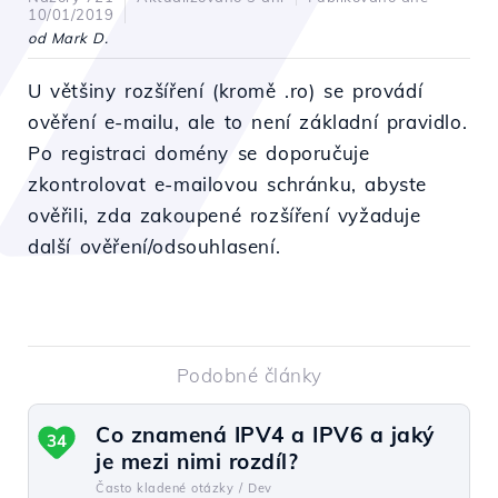
10/01/2019
od Mark D.
U většiny rozšíření (kromě .ro) se provádí
ověření e-mailu, ale to není základní pravidlo.
Po registraci domény se doporučuje
zkontrolovat e-mailovou schránku, abyste
ověřili, zda zakoupené rozšíření vyžaduje
další ověření/odsouhlasení.
Podobné články
Co znamená IPV4 a IPV6 a jaký
34
je mezi nimi rozdíl?
Často kladené otázky /
Dev