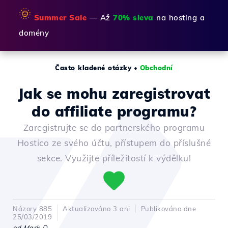
🌞
Summer Sale
— Až
70% sleva
na hosting a
domény
Často kladené otázky
•
Obchodní
Jak se mohu zaregistrovat
do affiliate programu?
Zaregistrujte se do partnerského programu
Hostico ze svého účtu, přístupem do příslušné
sekce. Využijte příležitostí k výdělku!
Názory 885
Aktualizováno 3 ani
Publikováno dne
25/03/2019
od Mark D.