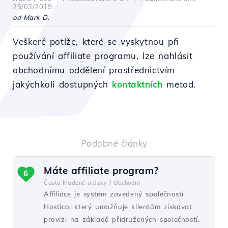
25/03/2019
od Mark D.
Veškeré potíže, které se vyskytnou při
používání affiliate programu, lze nahlásit
obchodnímu oddělení prostřednictvím
jakýchkoli dostupných
kontaktních
metod.
Podobné články
Máte affiliate program?
6
Často kladené otázky /
Obchodní
Affiliace je systém zavedený společností
Hostico, který umožňuje klientům získávat
provizi na základě přidružených společností.