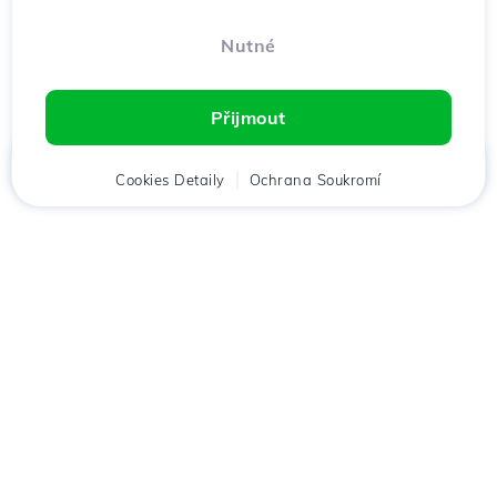
Nutné
Přijmout
Domů
Cookies Detaily
Klient
Košík
Ochrana Soukromí
Chat
Menu
Stáhněte si aplikaci
Hostico