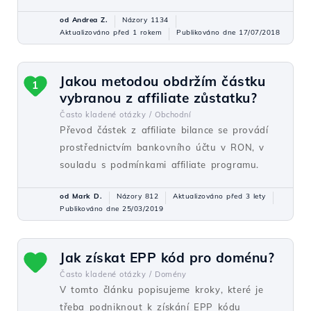
od Andrea Z.
Názory 1134
Aktualizováno před 1 rokem
Publikováno dne 17/07/2018
Jakou metodou obdržím částku
1
vybranou z affiliate zůstatku?
Často kladené otázky /
Obchodní
Převod částek z affiliate bilance se provádí
prostřednictvím bankovního účtu v RON, v
souladu s podmínkami affiliate programu.
od Mark D.
Názory 812
Aktualizováno před 3 lety
Publikováno dne 25/03/2019
Jak získat EPP kód pro doménu?
Často kladené otázky /
Domény
V tomto článku popisujeme kroky, které je
třeba podniknout k získání EPP kódu