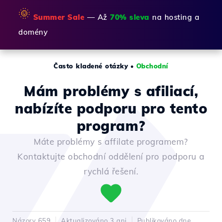
🌞
Summer Sale
— Až
70% sleva
na hosting a
domény
Často kladené otázky
•
Obchodní
Mám problémy s afiliací,
nabízíte podporu pro tento
program?
Máte problémy s affilate programem?
Kontaktujte obchodní oddělení pro podporu a
rychlá řešení.
Názory 659
Aktualizováno 3 ani
Publikováno dne