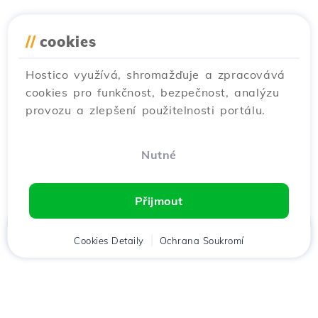
//
cookies
Hostico využívá, shromažďuje a zpracovává
cookies pro funkčnost, bezpečnost, analýzu
provozu a zlepšení použitelnosti portálu.
Nutné
Přijmout
Domů
Cookies Detaily
Klient
Košík
Ochrana Soukromí
Chat
Menu
Stáhněte si aplikaci