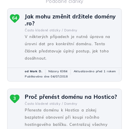
Podobné články
Jak mohu změnit držitele domény
64
.ro?
Často kladené otázky /
Domény
V některých případech je nutná úprava na
úrovni dat pro konkrétní doménu. Tento
článek představuje úplný postup, jak toho
dosáhnout.
od Mark D.
Názory 6364
Aktualizováno před 1 rokem
Publikováno dne 04/07/2018
Proč přenést doménu na Hostico?
3
Často kladené otázky /
Domény
Přeneste doménu k Hostico a získej
bezplatné obnovení při koupi ročního
hostingového balíčku. Centralizuj všechny