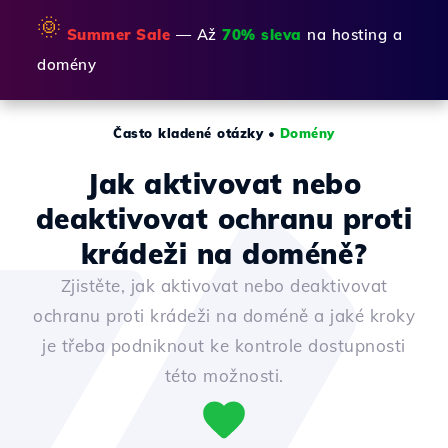
🌞
Summer Sale
— Až
70% sleva
na hosting a
domény
Často kladené otázky
•
Domény
Jak aktivovat nebo
deaktivovat ochranu proti
krádeži na doméně?
Zjistěte, jak aktivovat nebo deaktivovat
ochranu proti krádeži na doméně a jaké kroky
je třeba podniknout ke kontrole dostupnosti
této možnosti.