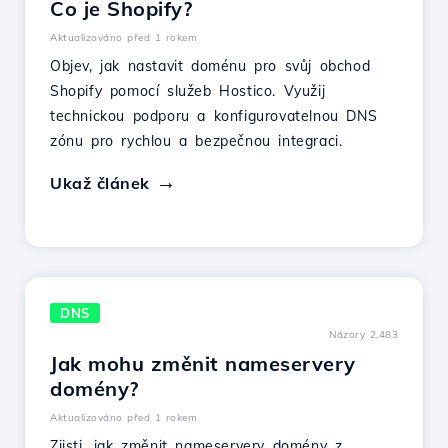
Co je Shopify?
Aktualizováno před 1 rokem
Objev, jak nastavit doménu pro svůj obchod
Shopify pomocí služeb Hostico. Využij
technickou podporu a konfigurovatelnou DNS
zónu pro rychlou a bezpečnou integraci.
Ukaž článek
DNS
Názory 2,483
Jak mohu změnit nameservery
domény?
Aktualizováno před 1 rokem
Zjisti, jak změnit nameservery domény z