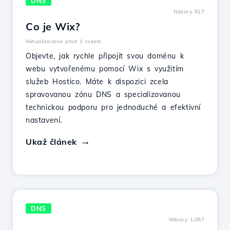
DNS
Názory 827
Co je Wix?
Aktualizováno před 1 rokem
Objevte, jak rychle připojit svou doménu k
webu vytvořenému pomocí Wix s využitím
služeb Hostico. Máte k dispozici zcela
spravovanou zónu DNS a specializovanou
technickou podporu pro jednoduché a efektivní
nastavení.
Ukaž článek
DNS
Názory 1,067