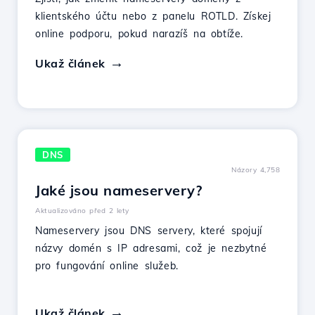
klientského účtu nebo z panelu ROTLD. Získej
online podporu, pokud narazíš na obtíže.
Ukaž článek
DNS
Názory 4,758
Jaké jsou nameservery?
Aktualizováno před 2 lety
Nameservery jsou DNS servery, které spojují
názvy domén s IP adresami, což je nezbytné
pro fungování online služeb.
Ukaž článek