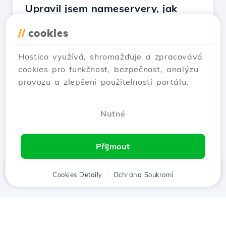
Upravil jsem nameservery, jak
dlouho trvá, než bude moje
//
cookies
stránka online?
Aktualizováno před 1 rokem
Hostico využívá, shromažďuje a zpracovává
Propagace nameserverů může být nepříjemná
cookies pro funkčnost, bezpečnost, analýzu
záležitost, pokud je vyžadována okamžitá
provozu a zlepšení použitelnosti portálu.
viditelnost webu online.
Ukaž článek
Nutné
Přijmout
Domů
Cookies Detaily
Klient
Košík
Ochrana Soukromí
Chat
Menu