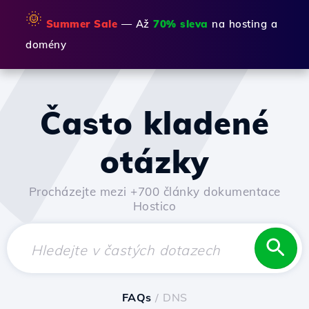
🌞
Summer Sale
— Až
70% sleva
na hosting a
domény
Často kladené
otázky
Procházejte mezi +700 články dokumentace
Hostico
FAQs
/ DNS