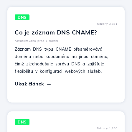
DNS
Názory 3,381
Co je záznam DNS CNAME?
Aktualizováno před 1 rokem
Záznam DNS typu CNAME přesměrovává
doménu nebo subdoménu na jinou doménu,
čímž zjednodušuje správu DNS a zajišťuje
flexibilitu v konfiguraci webových služeb.
Ukaž článek
DNS
Názory 1,356