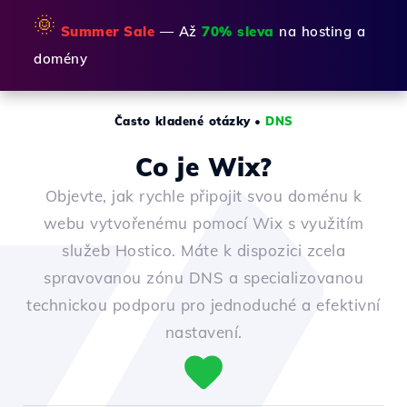
🌞
Summer Sale
— Až
70% sleva
na hosting a
domény
Často kladené otázky
•
DNS
Co je Wix?
Objevte, jak rychle připojit svou doménu k
webu vytvořenému pomocí Wix s využitím
služeb Hostico. Máte k dispozici zcela
spravovanou zónu DNS a specializovanou
technickou podporu pro jednoduché a efektivní
nastavení.