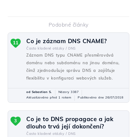
Podobné články
Co je záznam DNS CNAME?
11
Často kladené otázky /
DNS
Záznam DNS typu CNAME přesměrovává
doménu nebo subdoménu na jinou doménu,
čímž zjednodušuje správu DNS a zajišťuje
flexibilitu v konfiguraci webových služeb.
od Sebastian S.
Názory 3387
Aktualizováno před 1 rokem
Publikováno dne 26/07/2018
Co je to DNS propagace a jak
3
dlouho trvá její dokončení?
Často kladené otázky /
DNS