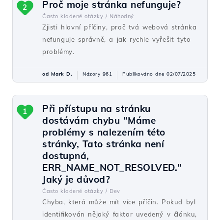
Proč moje stránka nefunguje?
2
Často kladené otázky /
Náhodný
Zjisti hlavní příčiny, proč tvá webová stránka
nefunguje správně, a jak rychle vyřešit tyto
problémy.
od Mark D.
Názory 961
Publikováno dne 02/07/2025
Při přístupu na stránku
1
dostávám chybu "Máme
problémy s nalezením této
stránky, Tato stránka není
dostupná,
ERR_NAME_NOT_RESOLVED."
Jaký je důvod?
Často kladené otázky /
Dev
Chyba, která může mít více příčin. Pokud byl
identifikován nějaký faktor uvedený v článku,