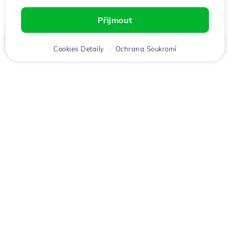
Přijmout
Domů
Cookies Detaily
Klient
Košík
Ochrana Soukromí
Chat
Menu
Stáhněte si aplikaci
Hostico