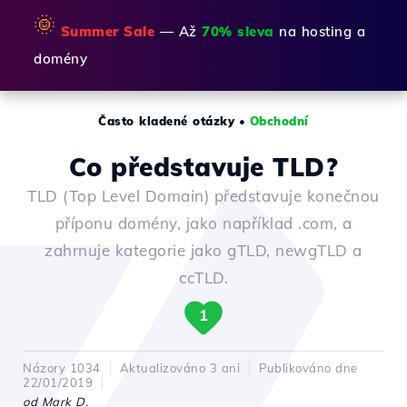
🌞
Summer Sale
— Až
70% sleva
na hosting a
domény
Často kladené otázky
•
Obchodní
Co představuje TLD?
TLD (Top Level Domain) představuje konečnou
příponu domény, jako například .com, a
zahrnuje kategorie jako gTLD, newgTLD a
ccTLD.
1
Názory 1034
Aktualizováno 3 ani
Publikováno dne
22/01/2019
od Mark D.