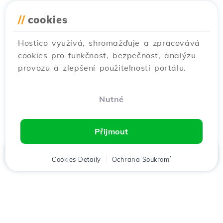
//
cookies
Hostico využívá, shromažďuje a zpracovává
cookies pro funkčnost, bezpečnost, analýzu
provozu a zlepšení použitelnosti portálu.
Nutné
Přijmout
Domů
Cookies Detaily
Klient
Košík
Ochrana Soukromí
Chat
Menu
Stáhněte si aplikaci