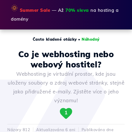
🌞
Summer Sale
— Až
70% sleva
na hosting a
domény
Často kladené otázky
•
Náhodný
Co je webhosting nebo
webový hostitel?
Webhosting je virtuální prostor, kde jsou
uloženy soubory a zdroj webové stránky, stejně
jako přidružené e-maily. Zjistěte více o jeho
významu!
1
Názory 812
Aktualizováno 6 ani
Publikováno dne