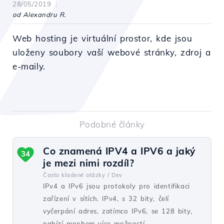
28/05/2019
od Alexandru R.
Web hosting je virtuální prostor, kde jsou
uloženy soubory vaší webové stránky, zdroj a
e-maily.
Podobné články
Co znamená IPV4 a IPV6 a jaký
34
je mezi nimi rozdíl?
Často kladené otázky /
Dev
IPv4 a IPv6 jsou protokoly pro identifikaci
zařízení v sítích. IPv4, s 32 bity, čelí
vyčerpání adres, zatímco IPv6, se 128 bity,
nabízí mnohem více možností.