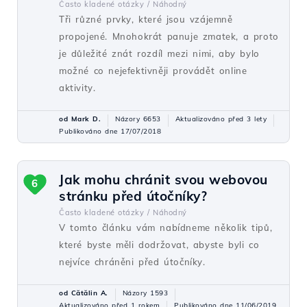
Často kladené otázky /
Náhodný
Tři různé prvky, které jsou vzájemně
propojené. Mnohokrát panuje zmatek, a proto
je důležité znát rozdíl mezi nimi, aby bylo
možné co nejefektivněji provádět online
aktivity.
od Mark D.
Názory 6653
Aktualizováno před 3 lety
Publikováno dne 17/07/2018
Jak mohu chránit svou webovou
6
stránku před útočníky?
Často kladené otázky /
Náhodný
V tomto článku vám nabídneme několik tipů,
které byste měli dodržovat, abyste byli co
nejvíce chráněni před útočníky.
od Cătălin A.
Názory 1593
Aktualizováno před 1 rokem
Publikováno dne 11/06/2019