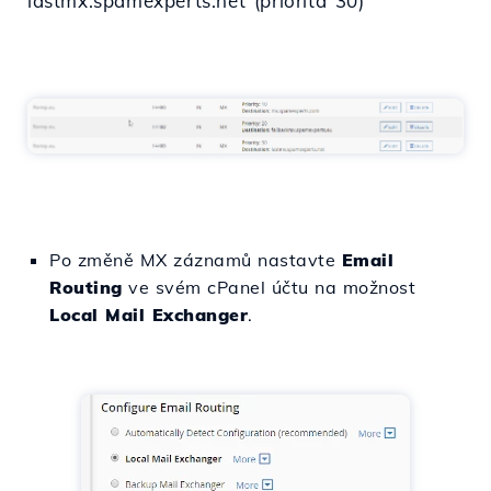
lastmx.spamexperts.net (priorita 30)
Po změně MX záznamů nastavte
Email
Routing
ve svém cPanel účtu na možnost
Local Mail Exchanger
.