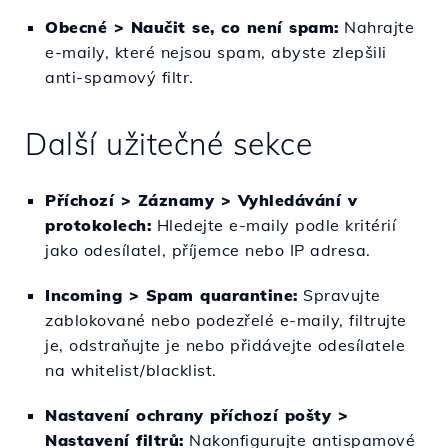
Obecné > Naučit se, co není spam:
Nahrajte
e-maily, které nejsou spam, abyste zlepšili
anti-spamový filtr.
Další užitečné sekce
Příchozí > Záznamy > Vyhledávání v
protokolech:
Hledejte e-maily podle kritérií
jako odesílatel, příjemce nebo IP adresa.
Incoming > Spam quarantine:
Spravujte
zablokované nebo podezřelé e-maily, filtrujte
je, odstraňujte je nebo přidávejte odesílatele
na whitelist/blacklist.
Nastavení ochrany příchozí pošty >
Nastavení filtrů:
Nakonfigurujte antispamové