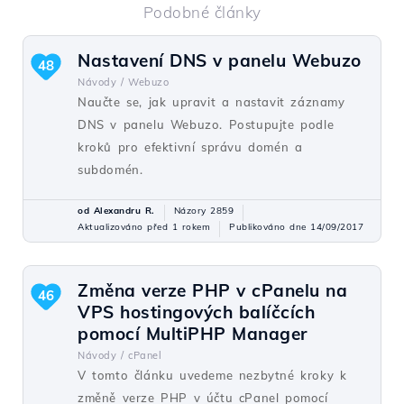
Podobné články
Nastavení DNS v panelu Webuzo
48
Návody /
Webuzo
Naučte se, jak upravit a nastavit záznamy
DNS v panelu Webuzo. Postupujte podle
kroků pro efektivní správu domén a
subdomén.
od Alexandru R.
Názory 2859
Aktualizováno před 1 rokem
Publikováno dne 14/09/2017
Změna verze PHP v cPanelu na
46
VPS hostingových balíčcích
pomocí MultiPHP Manager
Návody /
cPanel
V tomto článku uvedeme nezbytné kroky k
změně verze PHP v účtu cPanel pomocí