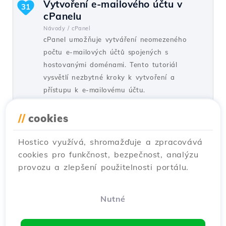
Vytvoření e-mailového účtu v
31
cPanelu
Návody /
cPanel
cPanel umožňuje vytváření neomezeného
počtu e-mailových účtů spojených s
hostovanými doménami. Tento tutoriál
vysvětlí nezbytné kroky k vytvoření a
přístupu k e-mailovému účtu.
od Cătălin A.
Názory 5940
Aktualizováno před 2 lety
//
cookies
Publikováno dne 28/06/2017
Hostico využívá, shromažďuje a zpracovává
cookies pro funkčnost, bezpečnost, analýzu
Nastavení SSH ve Webuzo
20
provozu a zlepšení použitelnosti portálu.
Návody /
Webuzo
V tomto tutoriálu se naučíte, jak zablokovat
přístup SSH na serveru Webuzo, aktivací
Nutné
připojení a nastavením potřebného portu.