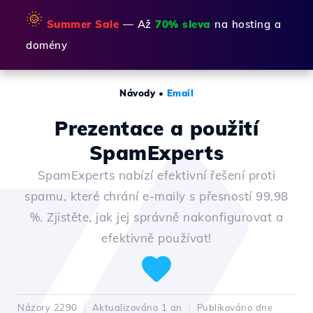
🌞
Summer Sale
— Až
70% sleva
na hosting a
domény
Návody
•
Email
Prezentace a použití
SpamExperts
SpamExperts nabízí efektivní řešení proti
spamu, které chrání e-maily s přesností 99,98
%. Zjistěte, jak jej správně nakonfigurovat a
efektivně používat!
Názory 2290
Aktualizováno 1 an
Publikováno dne