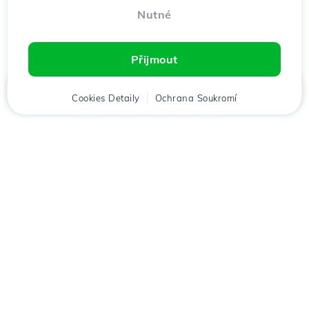
Nutné
Přijmout
Domů
Cookies Detaily
Klient
Košík
Ochrana Soukromí
Chat
Menu
Stáhněte si aplikaci
Hostico