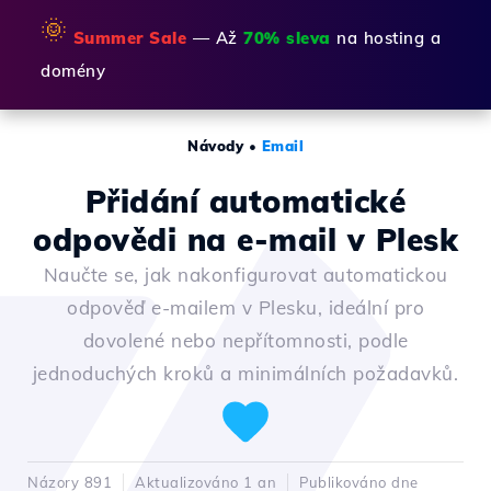
🌞
Summer Sale
— Až
70% sleva
na hosting a
domény
Návody
•
Email
Přidání automatické
odpovědi na e-mail v Plesk
Naučte se, jak nakonfigurovat automatickou
odpověď e-mailem v Plesku, ideální pro
dovolené nebo nepřítomnosti, podle
jednoduchých kroků a minimálních požadavků.
Názory 891
Aktualizováno 1 an
Publikováno dne