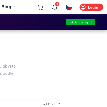
5
Blog
Login
aktivujte nyní
, abyste
e podle
od Florin P.