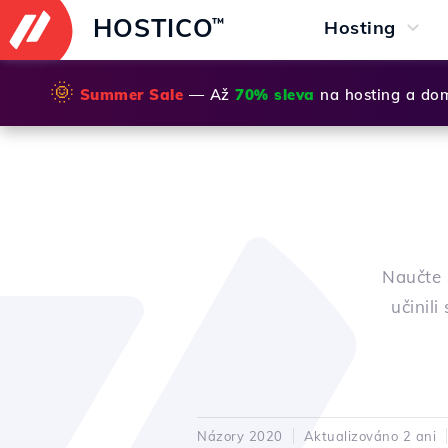
HOSTICO
™
Hosting
🌞
Summer Sale
— Až
70% sleva
na hosting a do
Naučte 
učinil
Názory 2020
Aktualizováno 2 ani