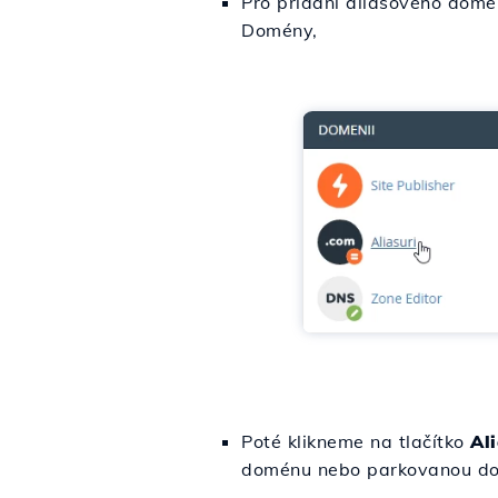
Pro přidání aliasového dom
Domény,
Poté klikneme na tlačítko
Al
doménu nebo parkovanou d