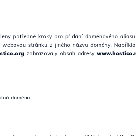
ětleny potřebné kroky pro přidání doménového alia
í webovou stránku z jiného názvu domény. Například
tico.org
zobrazovaly obsah adresy
www.hostico.
latná doména.