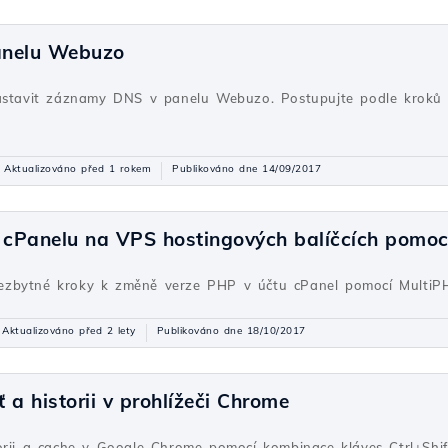
anelu Webuzo
nastavit záznamy DNS v panelu Webuzo. Postupujte podle kroků 
Aktualizováno před 1 rokem
Publikováno dne 14/09/2017
cPanelu na VPS hostingových balíčcích pomo
ezbytné kroky k změně verze PHP v účtu cPanel pomocí MultiP
Aktualizováno před 2 lety
Publikováno dne 18/10/2017
 historii v prohlížeči Chrome
orii a cache v Google Chrome pomocí kombinace kláves Ctrl+Shift