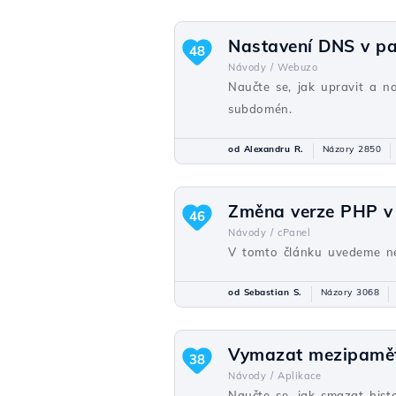
Nastavení DNS v p
48
Návody /
Webuzo
Naučte se, jak upravit a 
subdomén.
od Alexandru R.
Názory 2850
Změna verze PHP v 
46
Návody /
cPanel
V tomto článku uvedeme n
od Sebastian S.
Názory 3068
Vymazat mezipaměť a
38
Návody /
Aplikace
Naučte se, jak smazat hist