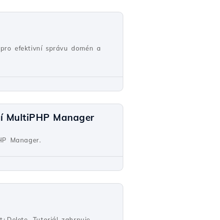
pro efektivní správu domén a
cí MultiPHP Manager
HP Manager.
+Delete. Tutoriál zahrnuje