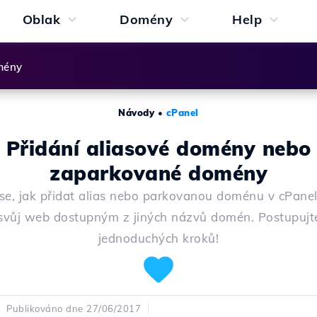
Oblak
Domény
Help
mény
Návody
•
cPanel
Přidání aliasové domény nebo
zaparkované domény
se, jak přidat alias nebo parkovanou doménu v cPanel
i svůj web dostupným z jiných názvů domén. Postupujt
jednoduchých kroků!
Publikováno dne 27/06/2017