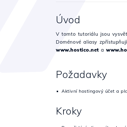
Úvod
V tomto tutoriálu jsou vysv
Doménové aliasy zpřístupňuj
www.hostico.net
a
www.hos
Požadavky
Aktivní hostingový účet a p
Kroky