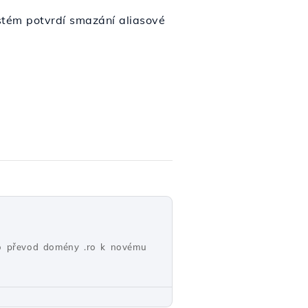
stém potvrdí smazání aliasové
pro převod domény .ro k novému