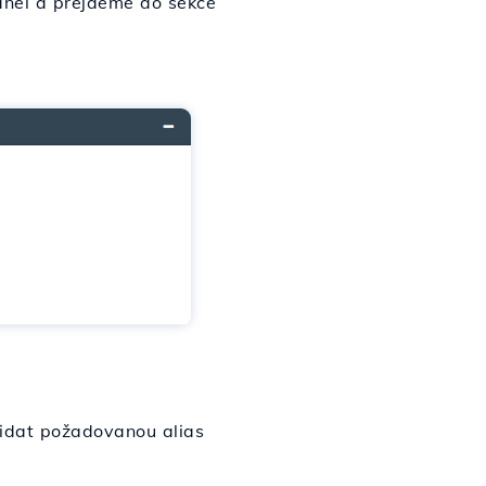
anel a přejdeme do sekce
řidat požadovanou alias