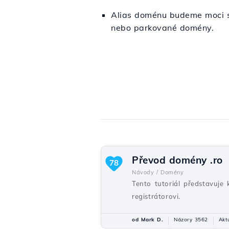
Alias doménu budeme moci sm
nebo parkované domény.
Převod domény .ro
78
Návody /
Domény
Tento tutoriál představuje
registrátorovi.
od Mark D.
Názory 3562
Akt