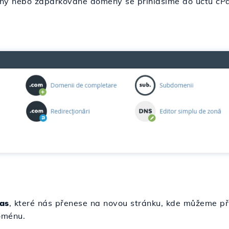
ény nebo zaparkované domény se přihlásíme do účtu cP
ias
, které nás přenese na novou stránku, kde můžeme p
oménu.