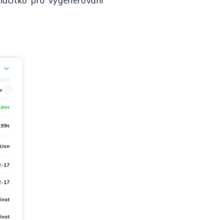
lačítko pro vygenerování