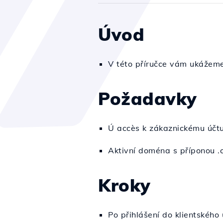
Úvod
V této příručce vám ukážem
Požadavky
Ú accès k zákaznickému účtu
Aktivní doména s příponou .co
Kroky
Po přihlášení do klientského