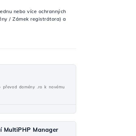
jednu nebo více ochranných
ény / Zámek registrátora) a
pro převod domény .ro k novému
cí MultiPHP Manager