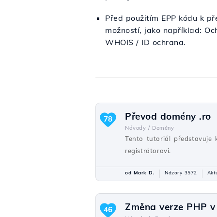
Před použitím EPP kódu k př
možností, jako například: Oc
WHOIS / ID ochrana.
Převod domény .ro
78
Návody /
Domény
Tento tutoriál představuje
registrátorovi.
od Mark D.
Názory 3572
Akt
Změna verze PHP v 
46