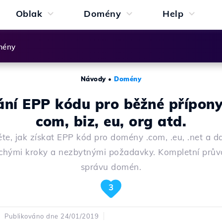
Oblak
Domény
Help
mény
Návody
•
Domény
ání EPP kódu pro běžné přípony
com, biz, eu, org atd.
těte, jak získat EPP kód pro domény .com, .eu, .net a dal
chými kroky a nezbytnými požadavky. Kompletní prův
správu domén.
3
Publikováno dne 24/01/2019