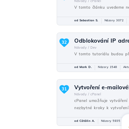
Návody /
cPanel
V tomto článku uvedeme n
od Sebastian S.
Názory 3072
Odblokování IP adr
32
Návody /
Dev
V tomto tutoriálu budou př
od Mark D.
Názory 1548
Akt
Vytvoření e-mailové
31
Návody /
cPanel
cPanel umožňuje vytváření
nezbytné kroky k vytvoření
od Cătălin A.
Názory 5935
A