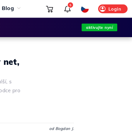
5
Blog
Login
aktivujte nyní
 net,
ší, s
odce pro
od Bogdan J.