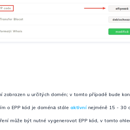
ní zobrazen u určitých domén; v tomto případě bude ko
ním o EPP kód je doménа stále
aktivní
nejméně 15 - 30 d
íření může být nutné vygenerovat EPP kód, v tomto ohle