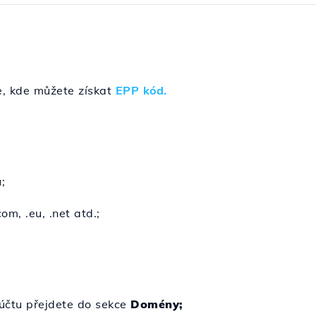
e, kde můžete získat
EPP kód.
;
m, .eu, .net atd.;
 účtu přejdete do sekce
Domény;