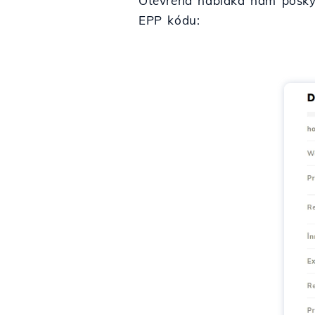
Otevřená nabídka nám poskyt
EPP kódu: