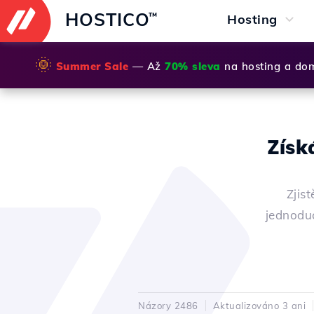
HOSTICO
™
Hosting
🌞
Summer Sale
— Až
70% sleva
na hosting a do
Získ
Zjis
jednodu
Názory 2486
Aktualizováno 3 ani