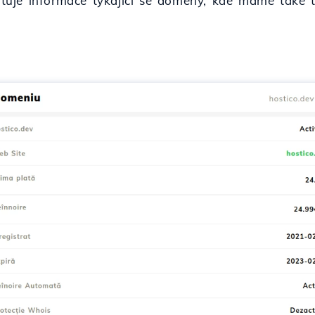
uje informace týkající se domény, kde máme také t