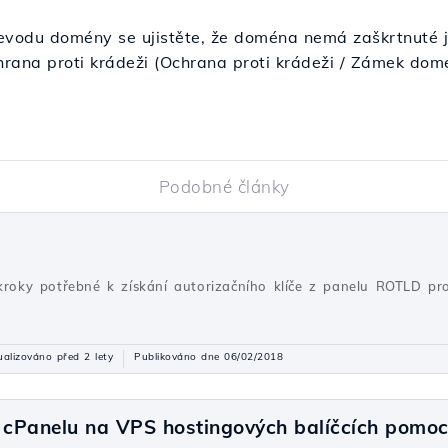
evodu domény se ujistěte, že doména nemá zaškrtnuté 
hrana proti krádeži (Ochrana proti krádeži / Zámek dom
Podobné články
 kroky potřebné k získání autorizačního klíče z panelu ROTLD 
ualizováno před 2 lety
Publikováno dne 06/02/2018
cPanelu na VPS hostingových balíčcích pomo