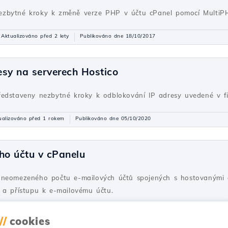
ezbytné kroky k změně verze PHP v účtu cPanel pomocí MultiP
Aktualizováno před 2 lety
Publikováno dne 18/10/2017
esy na serverech Hostico
edstaveny nezbytné kroky k odblokování IP adresy uvedené v fi
ualizováno před 1 rokem
Publikováno dne 05/10/2020
ho účtu v cPanelu
 neomezeného počtu e-mailových účtů spojených s hostovanými d
 a přístupu k e-mailovému účtu.
ktualizováno před 2 lety
Publikováno dne 28/06/2017
//
cookies