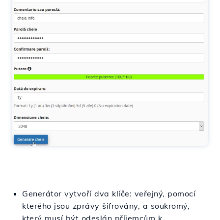
Generátor vytvoří dva klíče: veřejný, pomocí
kterého jsou zprávy šifrovány, a soukromý,
který musí být odeslán příjemcům k