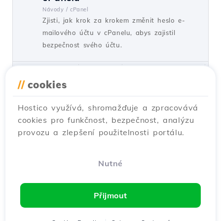
Návody /
cPanel
Zjisti, jak krok za krokem změnit heslo e-
mailového účtu v cPanelu, abys zajistil
bezpečnost svého účtu.
od Florin P.
Názory 1528
Aktualizováno před 1 rokem
Publikováno dne 11/07/2018
//
cookies
Hostico využívá, shromažďuje a zpracovává
Změna hesla e-mailového účtu v
cookies pro funkčnost, bezpečnost, analýzu
administračním panelu Webuzo
provozu a zlepšení použitelnosti portálu.
Návody /
Webuzo
Tento tutoriál představuje nezbytné kroky k
resetování hesla e-mailového účtu v
Nutné
administračním panelu Webuzo.
od Sebastian S.
Názory 1009
Přijmout
Aktualizováno před 1 rokem
Publikováno dne 19/08/2017