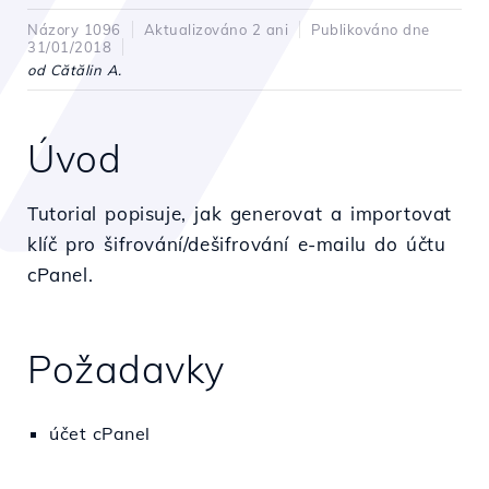
Názory 1096
Aktualizováno 2 ani
Publikováno dne
31/01/2018
od Cătălin A.
Úvod
Tutorial popisuje, jak generovat a importovat
klíč pro šifrování/dešifrování e-mailu do účtu
cPanel.
Požadavky
účet cPanel