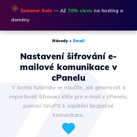
🌞
Summer Sale
— Až
70% sleva
na hosting a
domény
Návody
•
Email
Nastavení šifrování e-
mailové komunikace v
cPanelu
V tomto tutoriálu se naučíte, jak generovat a
importovat šifrovací klíče pro e-mail v cPanelu,
pomocí GnuPG k zajištění bezpečné
komunikace.