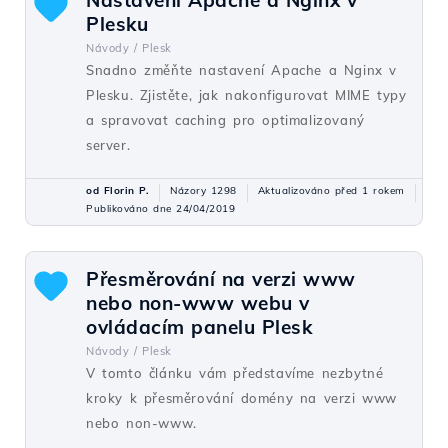
Nastavení Apache a Nginx v
Plesku
Návody /
Plesk
Snadno změňte nastavení Apache a Nginx v
Plesku. Zjistěte, jak nakonfigurovat MIME typy
a spravovat caching pro optimalizovaný
server.
od Florin P.
Názory 1298
Aktualizováno před 1 rokem
Publikováno dne 24/04/2019
Přesměrování na verzi www
nebo non-www webu v
ovládacím panelu Plesk
Návody /
Plesk
V tomto článku vám představíme nezbytné
kroky k přesměrování domény na verzi www
nebo non-www.