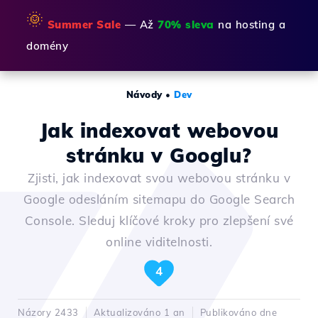
🌞
Summer Sale
— Až
70% sleva
na hosting a
domény
Návody
•
Dev
Jak indexovat webovou
stránku v Googlu?
Zjisti, jak indexovat svou webovou stránku v
Google odesláním sitemapu do Google Search
Console. Sleduj klíčové kroky pro zlepšení své
online viditelnosti.
4
Názory 2433
Aktualizováno 1 an
Publikováno dne