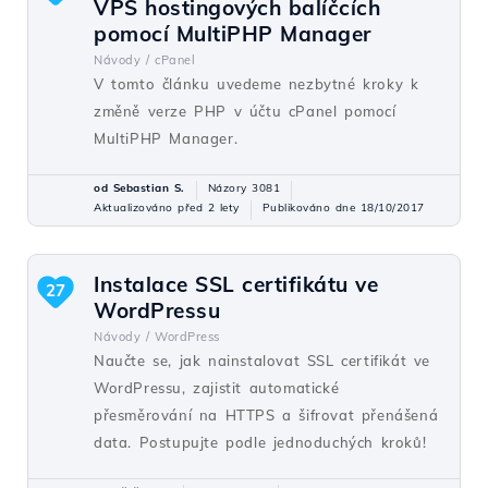
VPS hostingových balíčcích
pomocí MultiPHP Manager
Návody /
cPanel
V tomto článku uvedeme nezbytné kroky k
změně verze PHP v účtu cPanel pomocí
MultiPHP Manager.
od Sebastian S.
Názory 3081
Aktualizováno před 2 lety
Publikováno dne 18/10/2017
Instalace SSL certifikátu ve
27
WordPressu
Návody /
WordPress
Naučte se, jak nainstalovat SSL certifikát ve
WordPressu, zajistit automatické
přesměrování na HTTPS a šifrovat přenášená
data. Postupujte podle jednoduchých kroků!