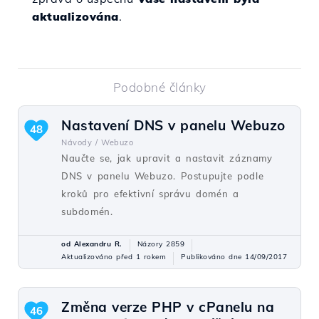
aktualizována
.
Podobné články
Nastavení DNS v panelu Webuzo
48
Návody /
Webuzo
Naučte se, jak upravit a nastavit záznamy
DNS v panelu Webuzo. Postupujte podle
kroků pro efektivní správu domén a
subdomén.
od Alexandru R.
Názory 2859
Aktualizováno před 1 rokem
Publikováno dne 14/09/2017
Změna verze PHP v cPanelu na
46