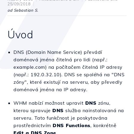
25/09/2018
od Sebastian S.
Úvod
DNS (Domain Name Service) převádí
doménová jména čitelná pro lidi (např.:
example.com) na počítačem čitelná IP adresy
(např.: 192.0.32.10). DNS se spoléhá na "DNS
zóny", které existují na serveru, aby převedly
doménová jména na IP adresy.
WHM nabízí možnost upravit
DNS
zónu,
kterou spravuje
DNS
služba nainstalovaná na
serveru. Tato funkčnost je poskytována
prostřednictvím
DNS Functions
, konkrétně
Edit a DNS Zone
.