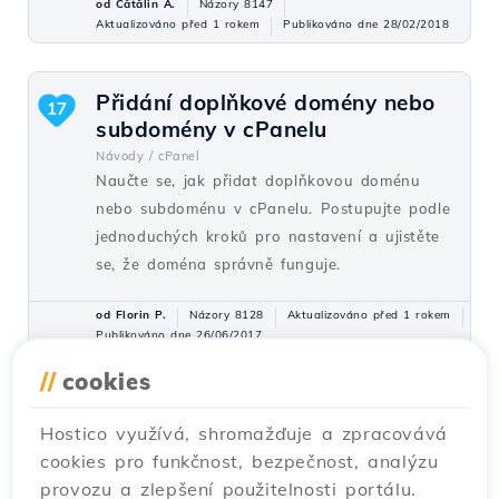
od Cătălin A.
Názory 8147
Aktualizováno před 1 rokem
Publikováno dne 28/02/2018
Přidání doplňkové domény nebo
17
subdomény v cPanelu
Návody /
cPanel
Naučte se, jak přidat doplňkovou doménu
nebo subdoménu v cPanelu. Postupujte podle
jednoduchých kroků pro nastavení a ujistěte
se, že doména správně funguje.
od Florin P.
Názory 8128
Aktualizováno před 1 rokem
Publikováno dne 26/06/2017
//
cookies
Instalace aplikace pomocí
15
Hostico využívá, shromažďuje a zpracovává
pluginu Softaculous cPanel
cookies pro funkčnost, bezpečnost, analýzu
Návody /
Softaculous
provozu a zlepšení použitelnosti portálu.
Zjistěte, jak nainstalovat webové aplikace