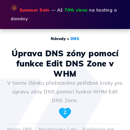
🌞
Summer Sale
— Až
70% sleva
na hosting a
domény
Návody
•
DNS
Úprava DNS zóny pomocí
funkce Edit DNS Zone v
WHM
V tomto článku představíme potřebné kroky pro
úpravu zóny DNS pomocí funkce WHM Edit
DNS Zone.
2
Názory 1905
Aktualizováno 2 ani
Publikováno dne