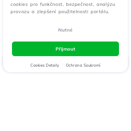
cookies pro funkčnost, bezpečnost, analýzu
provozu a zlepšení použitelnosti portálu.
Nutné
Přijmout
Domů
Cookies Detaily
Klient
Košík
Ochrana Soukromí
Chat
Menu
Stáhněte si aplikaci
Hostico