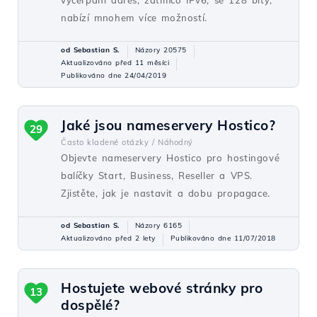
vyčerpání adres, zatímco IPv6, se 128 bity,
nabízí mnohem více možností.
od Sebastian S.
Názory 20575
Aktualizováno před 11 měsíci
Publikováno dne 24/04/2019
Jaké jsou nameservery Hostico?
29
Často kladené otázky /
Náhodný
Objevte nameservery Hostico pro hostingové
balíčky Start, Business, Reseller a VPS.
Zjistěte, jak je nastavit a dobu propagace.
od Sebastian S.
Názory 6165
Aktualizováno před 2 lety
Publikováno dne 11/07/2018
Hostujete webové stránky pro
13
dospělé?