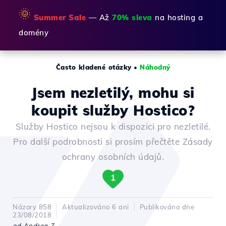
🌞
Summer Sale
— Až
70% sleva
na hosting a
domény
Často kladené otázky
•
Náhodný
Jsem nezletilý, mohu si
koupit služby Hostico?
Služby Hostico nejsou k dispozici pro nezletilé.
Pro další podrobnosti si prosím přečtěte Zásady
ochrany osobních údajů.
1
Názory 858
Aktualizováno 6 ani
Publikováno dne
23/08/2018
od Andrea Z.