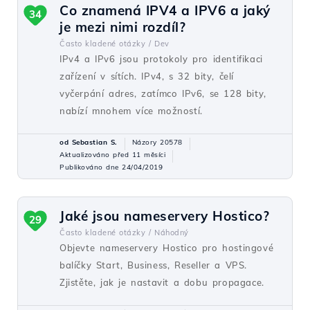
Co znamená IPV4 a IPV6 a jaký
34
je mezi nimi rozdíl?
Často kladené otázky /
Dev
IPv4 a IPv6 jsou protokoly pro identifikaci
zařízení v sítích. IPv4, s 32 bity, čelí
vyčerpání adres, zatímco IPv6, se 128 bity,
nabízí mnohem více možností.
od Sebastian S.
Názory 20578
Aktualizováno před 11 měsíci
Publikováno dne 24/04/2019
Jaké jsou nameservery Hostico?
29
Často kladené otázky /
Náhodný
Objevte nameservery Hostico pro hostingové
balíčky Start, Business, Reseller a VPS.
Zjistěte, jak je nastavit a dobu propagace.