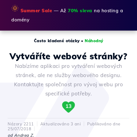
🌞
Summer Sale
— Až
70% sleva
na hosting a
domény
Často kladené otázky
•
Náhodný
Vytváříte webové stránky?
Nabízíme aplikaci pro vytváření webových
stránek, ale ne služby webového designu.
Kontaktujte společnost pro vývoj webu pro
specifické potřeby.
13
Názory 2211
Aktualizováno 3 ani
Publikováno dne
25/07/2018
od Andrea Z.