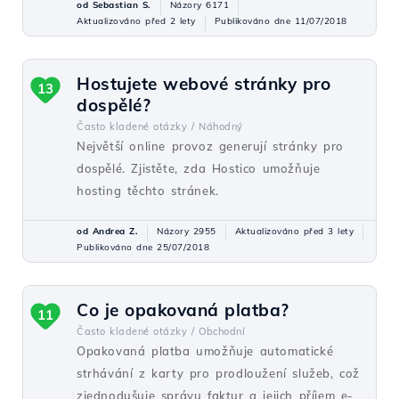
od Sebastian S.
Názory 6171
Aktualizováno před 2 lety
Publikováno dne 11/07/2018
Hostujete webové stránky pro
13
dospělé?
Často kladené otázky /
Náhodný
Největší online provoz generují stránky pro
dospělé. Zjistěte, zda Hostico umožňuje
hosting těchto stránek.
od Andrea Z.
Názory 2955
Aktualizováno před 3 lety
Publikováno dne 25/07/2018
Co je opakovaná platba?
11
Často kladené otázky /
Obchodní
Opakovaná platba umožňuje automatické
strhávání z karty pro prodloužení služeb, což
zjednodušuje správu faktur a jejich příjem e-