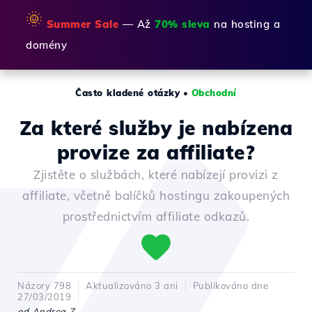
🌞
Summer Sale
— Až
70% sleva
na hosting a
domény
Často kladené otázky
•
Obchodní
Za které služby je nabízena
provize za affiliate?
Zjistěte o službách, které nabízejí provizi z
affiliate, včetně balíčků hostingu zakoupených
prostřednictvím affiliate odkazů.
Názory 798
Aktualizováno 3 ani
Publikováno dne
27/03/2019
od Andrea Z.