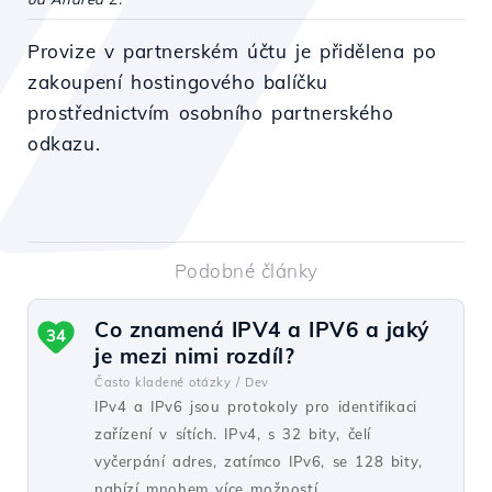
Provize v partnerském účtu je přidělena po
zakoupení hostingového balíčku
prostřednictvím osobního partnerského
odkazu.
Podobné články
Co znamená IPV4 a IPV6 a jaký
34
je mezi nimi rozdíl?
Často kladené otázky /
Dev
IPv4 a IPv6 jsou protokoly pro identifikaci
zařízení v sítích. IPv4, s 32 bity, čelí
vyčerpání adres, zatímco IPv6, se 128 bity,
nabízí mnohem více možností.