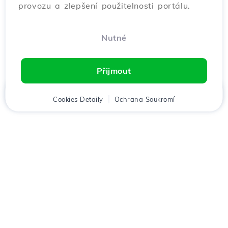
provozu a zlepšení použitelnosti portálu.
Nutné
Přijmout
Domů
Cookies Detaily
Klient
Košík
Ochrana Soukromí
Chat
Menu
Stáhněte si aplikaci
Hostico