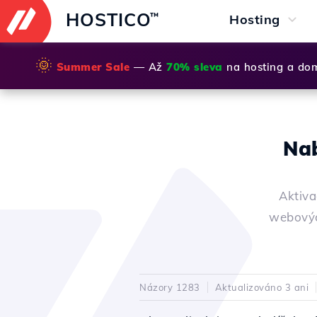
HOSTICO
™
Hosting
🌞
Summer Sale
— Až
70% sleva
na hosting a do
Nab
Aktiva
webovýc
Názory 1283
Aktualizováno 3 ani