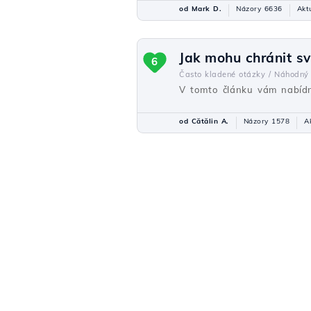
od Mark D.
Názory 6636
Akt
Jak mohu chránit s
6
Často kladené otázky /
Náhodný
V tomto článku vám nabídne
od Cătălin A.
Názory 1578
A