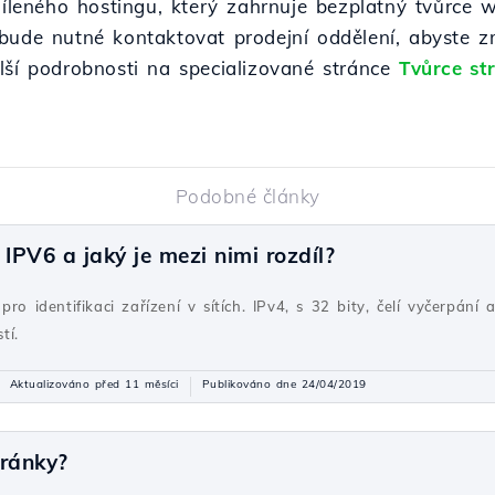
sdíleného hostingu, který zahrnuje bezplatný tvůrce
ude nutné kontaktovat prodejní oddělení, abyste zmí
lší podrobnosti na specializované stránce
Tvůrce st
Podobné články
PV6 a jaký je mezi nimi rozdíl?
ro identifikaci zařízení v sítích. IPv4, s 32 bity, čelí vyčerpání 
tí.
Aktualizováno před 11 měsíci
Publikováno dne 24/04/2019
tránky?