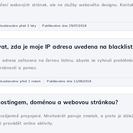
áření webových stránek, ale ne služby webového designu. Konta
tualizováno před 3 lety
Publikováno dne 25/07/2018
at, zda je moje IP adresa uvedena na blacklist
IP adresa zařazena na černou listinu, abyste se vyhnuli problémů
odrobnosti a pomoc.
ktualizováno před 1 rokem
Publikováno dne 11/09/2018
i hostingem, doménou a webovou stránkou?
u vzájemně propojené. Mnohokrát panuje zmatek, a proto je důlež
i provádět online aktivity.