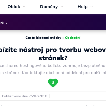
Oblak
Domény
Help
mény
Často kladené otázky
•
Obchodní
ízíte nástroj pro tvorbu webo
stránek?
ce shared hostingového balíčku zahrnuje bezplatného
h stránek. Kontaktujte obchodní oddělení pro další in
3
Publikováno dne 25/07/2018