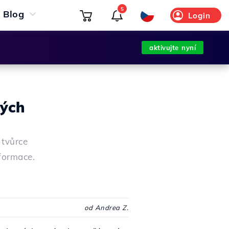
5
Blog
Login
aktivujte nyní
vých
 tvůrce
formace.
od Andrea Z.