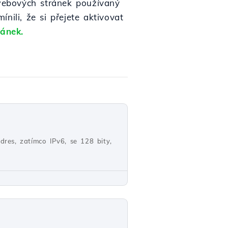
 webových stránek používaný
nili, že si přejete aktivovat
ránek.
adres, zatímco IPv6, se 128 bity,