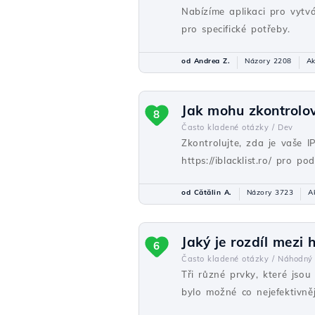
Nabízíme aplikaci pro vytv
pro specifické potřeby.
od Andrea Z.
Názory 2208
Ak
Jak mohu zkontrolov
8
Často kladené otázky /
Dev
Zkontrolujte, zda je vaše 
https://iblacklist.ro/ pro p
od Cătălin A.
Názory 3723
A
Jaký je rozdíl mez
6
Často kladené otázky /
Náhodný
Tři různé prvky, které jso
bylo možné co nejefektivněj