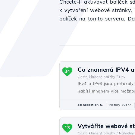
Chcete-li aktivovat balíček 
k vytvoření webové stránky, b
balíček na tomto serveru. Da
Co znamená IPV4 a I
34
Často kladené otázky /
Dev
IPv4 a IPv6 jsou protokoly p
nabízí mnohem více možnos
od Sebastian S.
Názory 20577
Vytváříte webové s
13
Často kladené otázky /
Náhodný