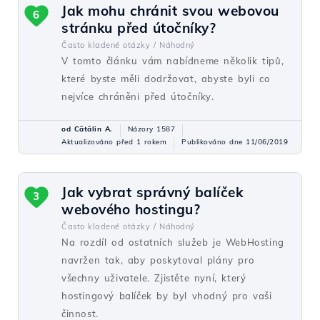
Jak mohu chránit svou webovou
6
stránku před útočníky?
Často kladené otázky /
Náhodný
V tomto článku vám nabídneme několik tipů,
které byste měli dodržovat, abyste byli co
nejvíce chráněni před útočníky.
od Cătălin A.
Názory 1587
Aktualizováno před 1 rokem
Publikováno dne 11/06/2019
Jak vybrat správný balíček
3
webového hostingu?
Často kladené otázky /
Náhodný
Na rozdíl od ostatních služeb je WebHosting
navržen tak, aby poskytoval plány pro
všechny uživatele. Zjistěte nyní, který
hostingový balíček by byl vhodný pro vaši
činnost.