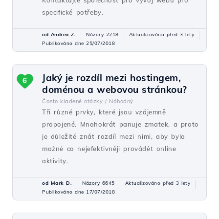
Kontaktujte společnost pro vývoj webu pro
specifické potřeby.
od Andrea Z.
Názory 2218
Aktualizováno před 3 lety
Publikováno dne 25/07/2018
Jaký je rozdíl mezi hostingem,
6
doménou a webovou stránkou?
Často kladené otázky /
Náhodný
Tři různé prvky, které jsou vzájemně
propojené. Mnohokrát panuje zmatek, a proto
je důležité znát rozdíl mezi nimi, aby bylo
možné co nejefektivněji provádět online
aktivity.
od Mark D.
Názory 6645
Aktualizováno před 3 lety
Publikováno dne 17/07/2018