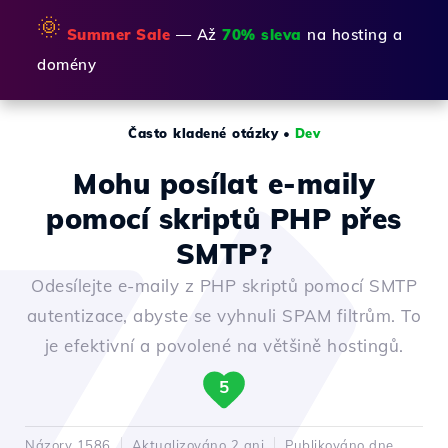
🌞
Summer Sale
— Až
70% sleva
na hosting a
domény
Často kladené otázky
•
Dev
Mohu posílat e-maily
pomocí skriptů PHP přes
SMTP?
Odesílejte e-maily z PHP skriptů pomocí SMTP
autentizace, abyste se vyhnuli SPAM filtrům. To
je efektivní a povolené na většině hostingů.
5
Názory 1586
Aktualizováno 2 ani
Publikováno dne