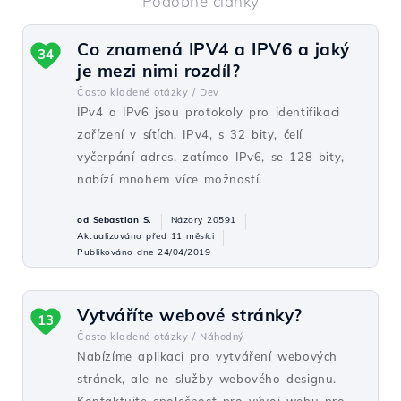
Podobné články
Co znamená IPV4 a IPV6 a jaký
34
je mezi nimi rozdíl?
Často kladené otázky /
Dev
IPv4 a IPv6 jsou protokoly pro identifikaci
zařízení v sítích. IPv4, s 32 bity, čelí
vyčerpání adres, zatímco IPv6, se 128 bity,
nabízí mnohem více možností.
od Sebastian S.
Názory 20591
Aktualizováno před 11 měsíci
Publikováno dne 24/04/2019
Vytváříte webové stránky?
13
Často kladené otázky /
Náhodný
Nabízíme aplikaci pro vytváření webových
stránek, ale ne služby webového designu.