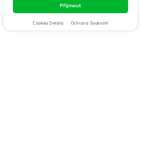
Přijmout
Domů
Cookies Detaily
Klient
Košík
Ochrana Soukromí
Chat
Menu
Stáhněte si aplikaci
Hostico