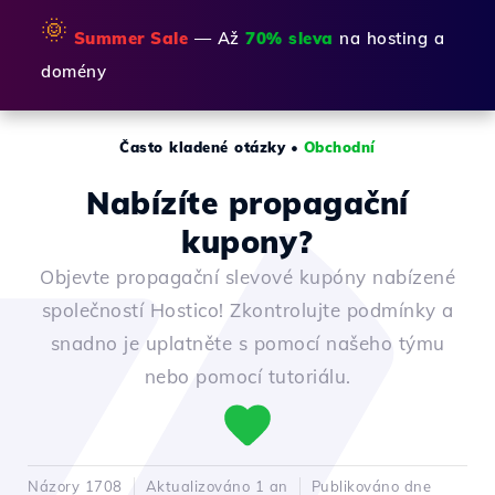
🌞
Summer Sale
— Až
70% sleva
na hosting a
domény
Často kladené otázky
•
Obchodní
Nabízíte propagační
kupony?
Objevte propagační slevové kupóny nabízené
společností Hostico! Zkontrolujte podmínky a
snadno je uplatněte s pomocí našeho týmu
nebo pomocí tutoriálu.
Názory 1708
Aktualizováno 1 an
Publikováno dne