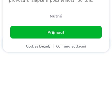
provozu a zlepšení použitelnosti portálu.
Nutné
Přijmout
Domů
Cookies Detaily
Klient
Košík
Ochrana Soukromí
Chat
Menu
Stáhněte si aplikaci
Hostico