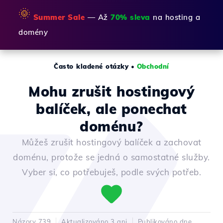
🌞
Summer Sale
— Až
70% sleva
na hosting a
domény
Často kladené otázky
•
Obchodní
Mohu zrušit hostingový
balíček, ale ponechat
doménu?
Můžeš zrušit hostingový balíček a zachovat
doménu, protože se jedná o samostatné služby.
Vyber si, co potřebuješ, podle svých potřeb.
Názory 739
Aktualizováno 3 ani
Publikováno dne