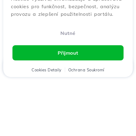
cookies pro funkčnost, bezpečnost, analýzu
provozu a zlepšení použitelnosti portálu.
Nutné
Přijmout
Domů
Cookies Detaily
Klient
Košík
Ochrana Soukromí
Chat
Menu
Stáhněte si aplikaci
Hostico