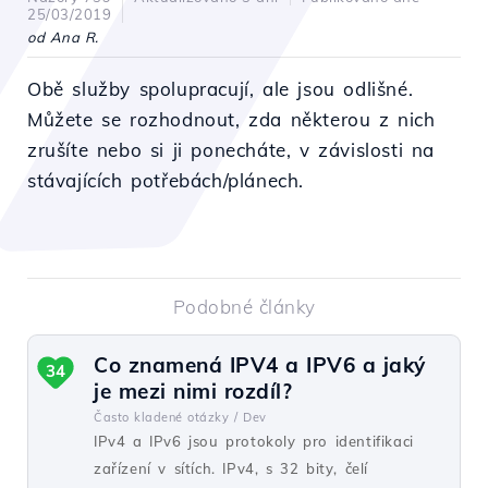
25/03/2019
od Ana R.
Obě služby spolupracují, ale jsou odlišné.
Můžete se rozhodnout, zda některou z nich
zrušíte nebo si ji ponecháte, v závislosti na
stávajících potřebách/plánech.
Podobné články
Co znamená IPV4 a IPV6 a jaký
34
je mezi nimi rozdíl?
Často kladené otázky /
Dev
IPv4 a IPv6 jsou protokoly pro identifikaci
zařízení v sítích. IPv4, s 32 bity, čelí