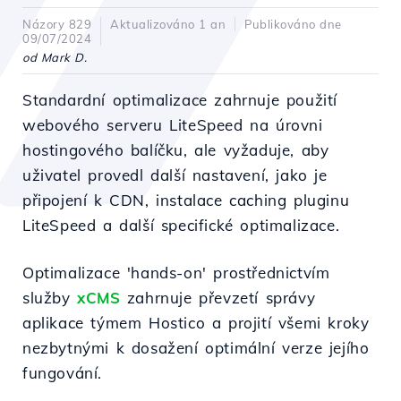
Názory 829
Aktualizováno 1 an
Publikováno dne
09/07/2024
od Mark D.
Standardní optimalizace zahrnuje použití
webového serveru LiteSpeed na úrovni
hostingového balíčku, ale vyžaduje, aby
uživatel provedl další nastavení, jako je
připojení k CDN, instalace caching pluginu
LiteSpeed a další specifické optimalizace.
Optimalizace 'hands-on' prostřednictvím
služby
xCMS
zahrnuje převzetí správy
aplikace týmem Hostico a projití všemi kroky
nezbytnými k dosažení optimální verze jejího
fungování.