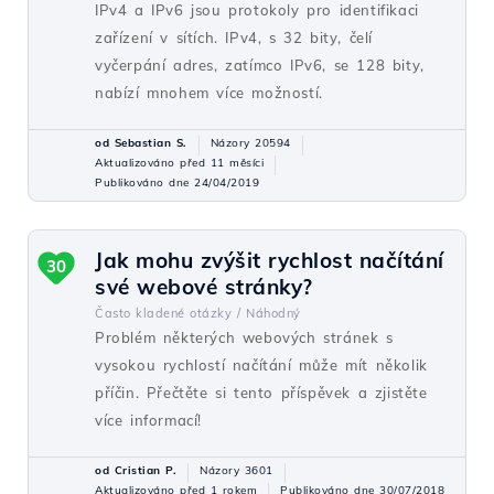
IPv4 a IPv6 jsou protokoly pro identifikaci
zařízení v sítích. IPv4, s 32 bity, čelí
vyčerpání adres, zatímco IPv6, se 128 bity,
nabízí mnohem více možností.
od Sebastian S.
Názory 20594
Aktualizováno před 11 měsíci
Publikováno dne 24/04/2019
Jak mohu zvýšit rychlost načítání
30
své webové stránky?
Často kladené otázky /
Náhodný
Problém některých webových stránek s
vysokou rychlostí načítání může mít několik
příčin. Přečtěte si tento příspěvek a zjistěte
více informací!
od Cristian P.
Názory 3601
Aktualizováno před 1 rokem
Publikováno dne 30/07/2018