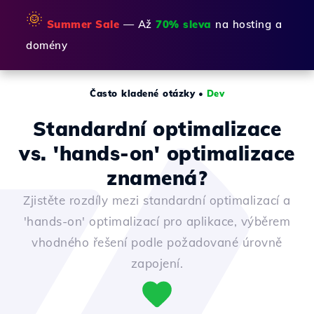
🌞
Summer Sale
— Až
70% sleva
na hosting a
domény
Často kladené otázky
•
Dev
Standardní optimalizace
vs. 'hands-on' optimalizace
znamená?
Zjistěte rozdíly mezi standardní optimalizací a
'hands-on' optimalizací pro aplikace, výběrem
vhodného řešení podle požadované úrovně
zapojení.