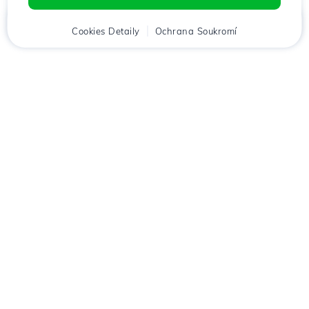
Domů
Cookies Detaily
Klient
Košík
Ochrana Soukromí
Chat
Menu
Stáhněte si aplikaci
Hostico