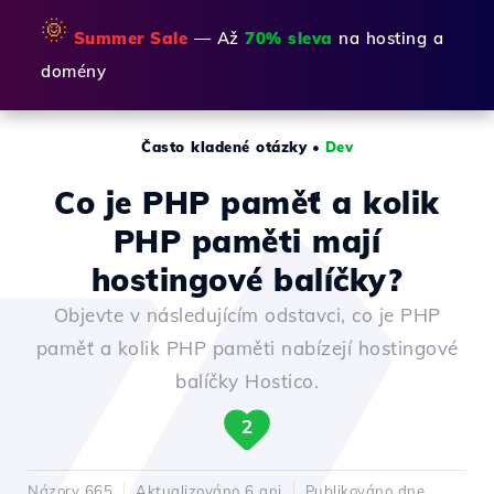
🌞
Summer Sale
— Až
70% sleva
na hosting a
domény
Často kladené otázky
•
Dev
Co je PHP paměť a kolik
PHP paměti mají
hostingové balíčky?
Objevte v následujícím odstavci, co je PHP
paměť a kolik PHP paměti nabízejí hostingové
balíčky Hostico.
2
Názory 665
Aktualizováno 6 ani
Publikováno dne