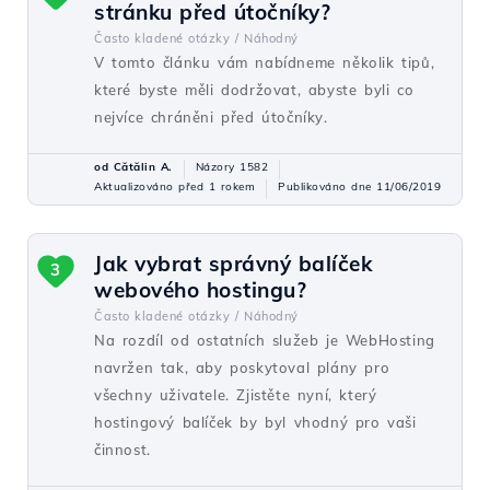
stránku před útočníky?
Často kladené otázky /
Náhodný
V tomto článku vám nabídneme několik tipů,
které byste měli dodržovat, abyste byli co
nejvíce chráněni před útočníky.
od Cătălin A.
Názory 1582
Aktualizováno před 1 rokem
Publikováno dne 11/06/2019
Jak vybrat správný balíček
3
webového hostingu?
Často kladené otázky /
Náhodný
Na rozdíl od ostatních služeb je WebHosting
navržen tak, aby poskytoval plány pro
všechny uživatele. Zjistěte nyní, který
hostingový balíček by byl vhodný pro vaši
činnost.