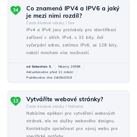
Co znamená IPV4 a IPV6 a jaký
34
je mezi nimi rozdíl?
Často kladené otázky /
Dev
IPv4 a IPv6 jsou protokoly pro identifikaci
zařízení v sítích. IPv4, s 32 bity, čelí
vyčerpání adres, zatímco IPv6, se 128 bity,
nabízí mnohem více možností.
od Sebastian S.
Názory 20586
Aktualizováno před 11 měsíci
Publikováno dne 24/04/2019
Vytváříte webové stránky?
13
Často kladené otázky /
Náhodný
Nabízíme aplikaci pro vytváření webových
stránek, ale ne služby webového designu.
Kontaktujte společnost pro vývoj webu pro
specifické potřeby.