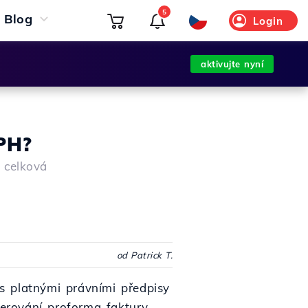
5
Blog
Login
aktivujte nyní
PH?
á celková
od Patrick T.
 platnými právními předpisy
erování proforma faktury,