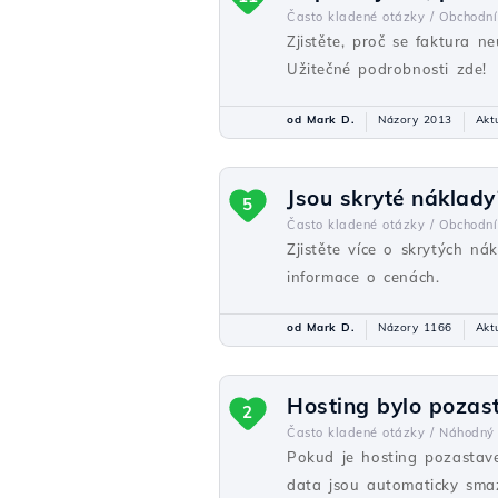
Často kladené otázky /
Obchodní
Zjistěte, proč se faktura n
Užitečné podrobnosti zde!
od Mark D.
Názory 2013
Akt
Jsou skryté náklady
5
Často kladené otázky /
Obchodní
Zjistěte více o skrytých n
informace o cenách.
od Mark D.
Názory 1166
Akt
Hosting bylo pozast
2
Často kladené otázky /
Náhodný
Pokud je hosting pozastave
data jsou automaticky sma