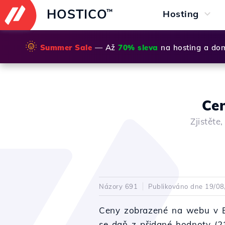
HOSTICO
™
Hosting
🌞
Summer Sale
— Až
70% sleva
na hosting a do
Ce
Zjistěte
Názory 691
Publikováno dne 19/0
Ceny zobrazené na webu v E
se daň z přidané hodnoty (2