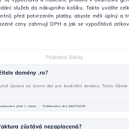
řidání služeb do nákupního košíku. Takto uvidíte c
antní) před potvrzením platby, abyste měli úplný a t
brazené ceny zahrnují DPH a jak se vypočítává celk
Podobné články
itele domény .ro?
utná úprava na úrovni dat pro konkrétní doménu. Tento článek 
ualizováno před 1 rokem
Publikováno dne 04/07/2018
 faktura zůstává nezaplacená?