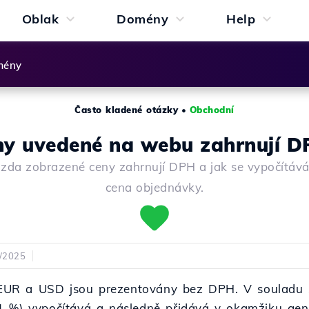
Oblak
Domény
Help
mény
Často kladené otázky
•
Obchodní
ny uvedené na webu zahrnují D
, zda zobrazené ceny zahrnují DPH a jak se vypočítáv
cena objednávky.
8/2025
UR a USD jsou prezentovány bez DPH. V souladu s
1 %) vypočítává a následně přidává v okamžiku gen