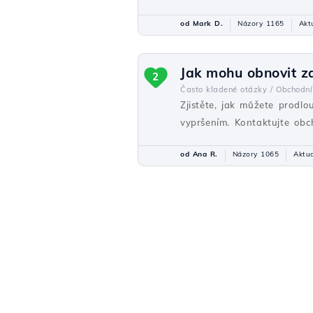
od Mark D.
Názory 1165
Akt
Jak mohu obnovit z
2
Často kladené otázky /
Obchodní
Zjistěte, jak můžete prodl
vypršením. Kontaktujte obc
od Ana R.
Názory 1065
Aktua