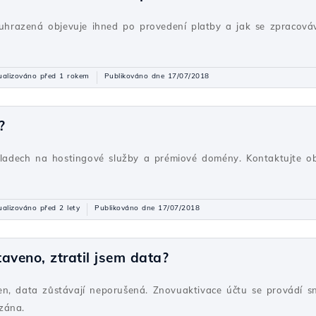
euhrazená objevuje ihned po provedení platby a jak se zpracováva
ualizováno před 1 rokem
Publikováno dne 17/07/2018
?
ákladech na hostingové služby a prémiové domény. Kontaktujte 
ualizováno před 2 lety
Publikováno dne 17/07/2018
aveno, ztratil jsem data?
n, data zůstávají neporušená. Znovuaktivace účtu se provádí s
zána.