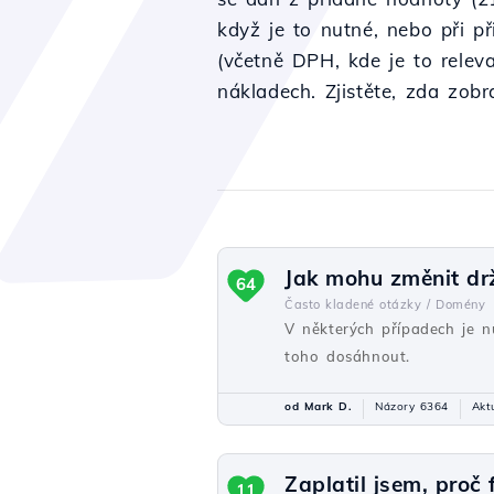
když je to nutné, nebo při p
(včetně DPH, kde je to relev
nákladech. Zjistěte, zda zo
Jak mohu změnit drž
64
Často kladené otázky /
Domény
V některých případech je n
toho dosáhnout.
od Mark D.
Názory 6364
Akt
Zaplatil jsem, proč
11