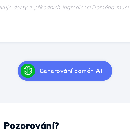
Generování domén AI
R
Pozorování?