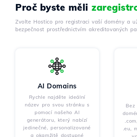
Proč byste měli
zaregist
Zvolte Hostico pro registraci vaší domény a u
bezpečnost prostřednictvím akreditovaných par
AI Domains
Rychle najděte ideální
název pro svou stránku s
Bez 
pomocí našeho AI
domén
generátoru, který nabízí
.com,
jedinečné, personalizované
.eu, 
a okamžitě dostupné
v