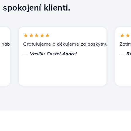
5
spokojení klienti.
★★★★★
★★★★
ízí Hostico. Doporučil jsem vás dalším známým.
Gratulujeme a děkujeme za poskytnutou podporu!
Zatím nem
—
—
Vasiliu Costel Andrei
Radu L