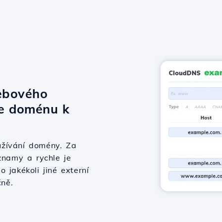
ebového
te doménu k
užívání domény. Za
znamy a rychle je
 jakékoli jiné externí
čně.