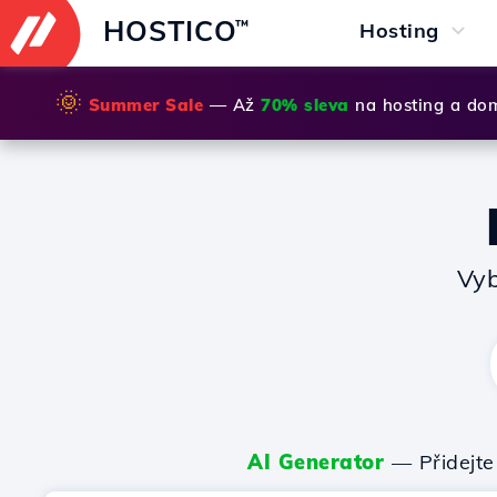
HOSTICO
™
Hosting
🌞
Summer Sale
— Až
70% sleva
na hosting a do
Vyb
AI Generator
— Přidejte 