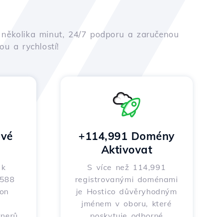
em několika minut, 24/7 podporu a zaručenou
u a rychlostí!
vé
+114,991 Domény
Aktivovat
 k
S více než 114,991
 588
registrovanými doménami
on
je Hostico důvěryhodným
m
jménem v oboru, které
nerů,
poskytuje odborné