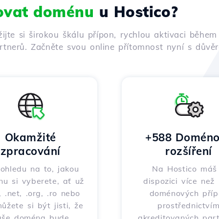
rovat doménu
u Hostico?
žijte si širokou škálu přípon, rychlou aktivaci běh
tnerů. Začněte svou online přítomnost nyní s důvěro
Okamžité
+588 Doméno
zpracování
rozšíření
ohledu na to, jakou
Na Hostico máš
u si vyberete, ať už
dispozici více než
 .net, .org, .ro nebo
doménových příp
můžete si být jisti, že
prostřednictví
aše doména bude
akreditovaných part