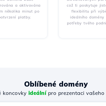
trována a aktivována
což ti poskytuje jis
m několika minut po
flexibilitu při výb
potvrzení platby.
ideálního domény
potřeby tvého podni
Oblíbené domény
 koncovky
ideální
pro prezentaci vašeho 