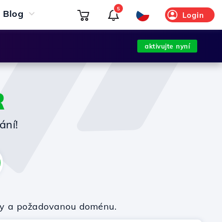
5
Blog
Login
aktivujte nyní
R
ání!
irmy a požadovanou doménu.