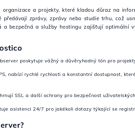
, organizace a projekty, které kladou důraz na info
é předávají zprávy, zprávy nebo studie trhu, což usn
á a bezpečná a služby hostingu zajišťují optimální v
ostico
bserver poskytuje vážný a důvěryhodný tón pro projekt
PS, nabízí rychlé rychlosti a konstantní dostupnost, kt
ahrnují SSL a další ochrany pro bezpečnost uživatelských
uje asistenci 24/7 pro jakékoli dotazy týkající se regi
erver?