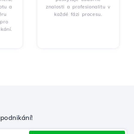
totu a
znalosti a profesionalitu v
ěru
každé fázi procesu.
 pro
kání.
podnikání!