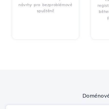
návrhy pro bezproblémové
regis
spuštění!
běhe
Doménové