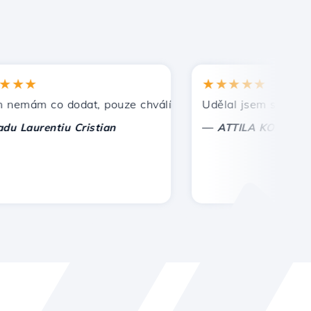
★
★★★★★
ám co dodat, pouze chválím. S zvláštní úctou, Cristian.
Udělal jsem správnou vol
—
aurentiu Cristian
ATTILA KOLES