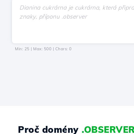
Min: 25 | Max: 500 | Chars:
0
Proč domény
.OBSERVE