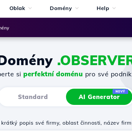
Oblak
Domény
Help
mény
Domény
.OBSERVE
erte si
perfektní doménu
pro své podnik
NOVÝ
Standard
AI Generator
krátký popis své firmy, oblast činnosti, název f