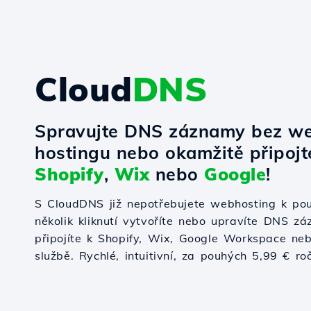
Cloud
DNS
Spravujte DNS záznamy bez w
hostingu nebo okamžitě připoj
Shopify
,
Wix
nebo
Google
!
S CloudDNS již nepotřebujete webhosting k po
několik kliknutí vytvoříte nebo upravíte DNS zá
připojíte k Shopify, Wix, Google Workspace nebo
službě. Rychlé, intuitivní, za pouhých 5,99 € ro