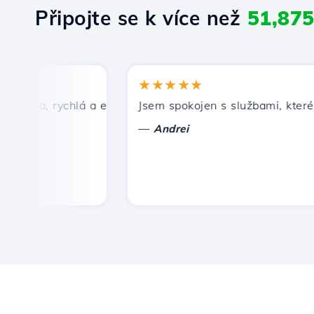
Připojte se k více než
51,87
★★★★★
ena, rychlá a efektivní technická podpora.
Jsem spokojen s službami, které nab
—
Andrei