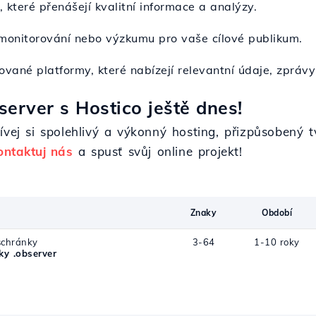
, které přenášejí kvalitní informace a analýzy.
 monitorování nebo výzkumu pro vaše cílové publikum.
zované platformy, které nabízejí relevantní údaje, zpráv
erver s Hostico ještě dnes!
žívej si spolehlivý a výkonný hosting, přizpůsobený
ontaktuj nás
a spusť svůj online projekt!
Znaky
Období
schránky
3-64
1-10 roky
y .observer