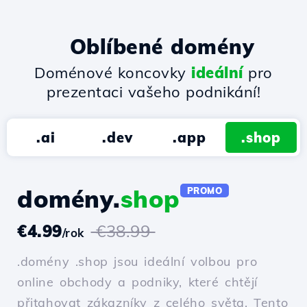
Oblíbené domény
Doménové koncovky
ideální
pro
prezentaci vašeho podnikání!
.ai
.dev
.app
.shop
domény.
shop
PROMO
€4.99
€38.99
/rok
.domény .shop jsou ideální volbou pro
online obchody a podniky, které chtějí
přitahovat zákazníky z celého světa. Tento