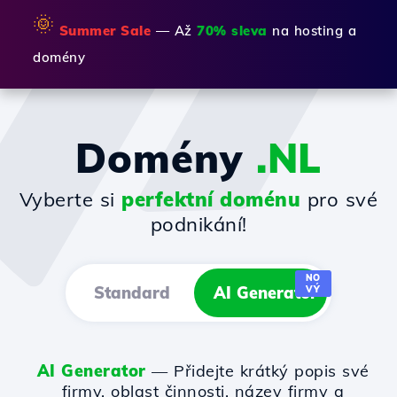
🌞
Summer Sale
— Až
70% sleva
na hosting a
domény
Domény
.NL
Vyberte si
perfektní doménu
pro své
podnikání!
NO
Standard
AI Generator
VÝ
AI Generator
— Přidejte krátký popis své
firmy, oblast činnosti, název firmy a