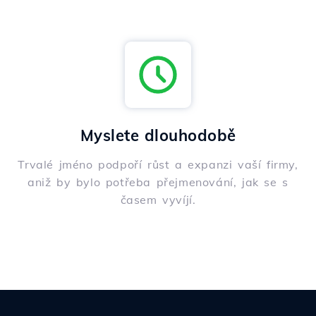
Myslete dlouhodobě
Trvalé jméno podpoří růst a expanzi vaší firmy,
aniž by bylo potřeba přejmenování, jak se s
časem vyvíjí.