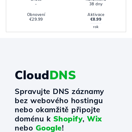
-
38 dny
Obnovení
Aktivace
€29.99
€8.99
rok
Cloud
DNS
Spravujte DNS záznamy
bez webového hostingu
nebo okamžitě připojte
doménu k
Shopify
,
Wix
nebo
Google
!