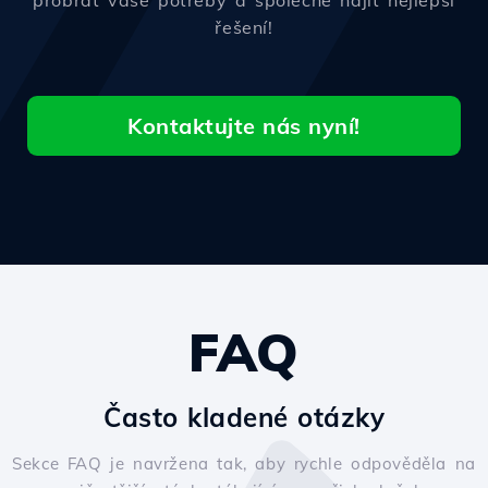
probrat vaše potřeby a společně najít nejlepší
řešení!
Kontaktujte nás nyní!
FAQ
Často kladené otázky
Sekce FAQ je navržena tak, aby rychle odpověděla na