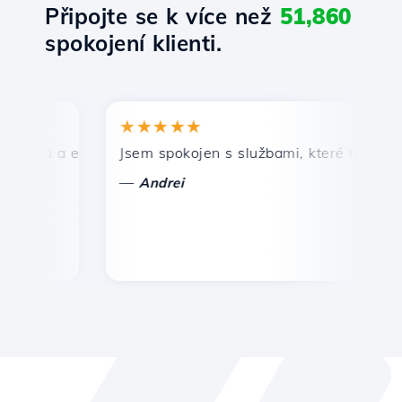
Připojte se k více než
51,860
spokojení klienti.
★★★★★
★
lá a efektivní technická podpora.
Jsem spokojen s službami, které nabízí Host
Gr
—
—
Andrei