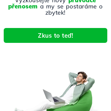
Vyzkoušejte nový
průvodce
přenosem
a my se postaráme o
zbytek!
Zkus to teď!