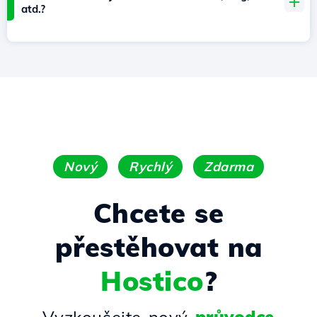
atd.?
Nový
Rychlý
Zdarma
Chcete se
přestěhovat na
Hostico
?