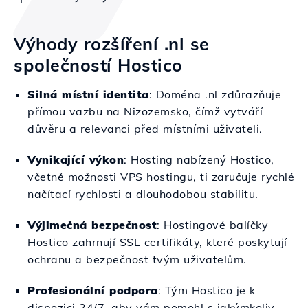
Výhody rozšíření .nl se
společností Hostico
Silná místní identita
: Doména .nl zdůrazňuje
přímou vazbu na Nizozemsko, čímž vytváří
důvěru a relevanci před místními uživateli.
Vynikající výkon
: Hosting nabízený Hostico,
včetně možnosti VPS hostingu, ti zaručuje rychlé
načítací rychlosti a dlouhodobou stabilitu.
Výjimečná bezpečnost
: Hostingové balíčky
Hostico zahrnují SSL certifikáty, které poskytují
ochranu a bezpečnost tvým uživatelům.
Profesionální podpora
: Tým Hostico je k
dispozici 24/7, aby vám pomohl s jakýmkoliv