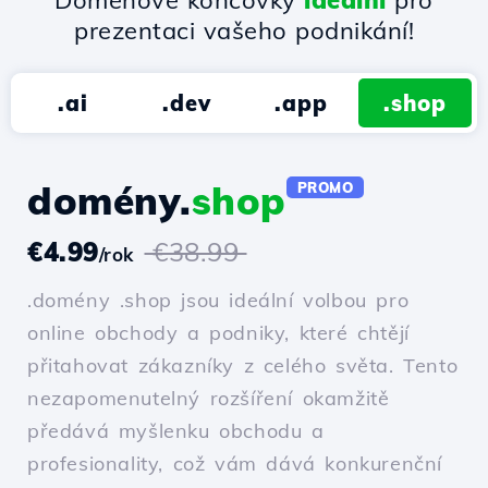
Doménové koncovky
ideální
pro
prezentaci vašeho podnikání!
.ai
.dev
.app
.shop
domény.
shop
PROMO
€4.99
€38.99
/rok
.domény .shop jsou ideální volbou pro
online obchody a podniky, které chtějí
přitahovat zákazníky z celého světa. Tento
nezapomenutelný rozšíření okamžitě
předává myšlenku obchodu a
profesionality, což vám dává konkurenční