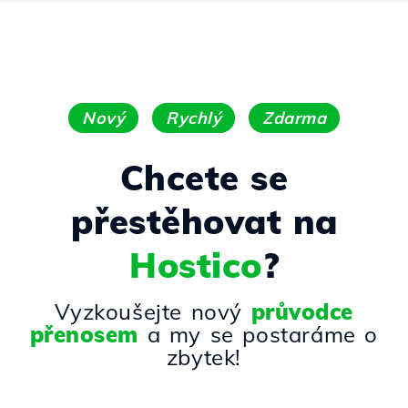
Nový
Rychlý
Zdarma
Chcete se
přestěhovat na
Hostico
?
Vyzkoušejte nový
průvodce
přenosem
a my se postaráme o
zbytek!