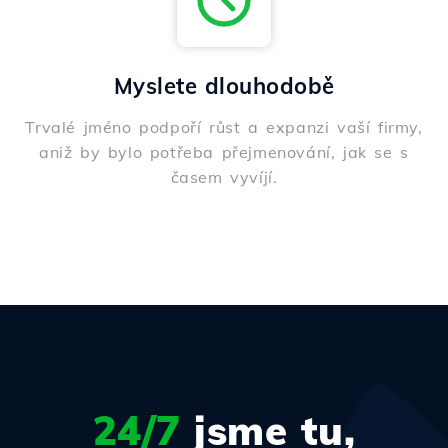
Myslete dlouhodobě
Trvalé jméno podpoří růst a expanzi vaší firmy,
aniž by bylo potřeba přejmenování, jak se s
časem vyvíjí.
24/7
jsme tu,