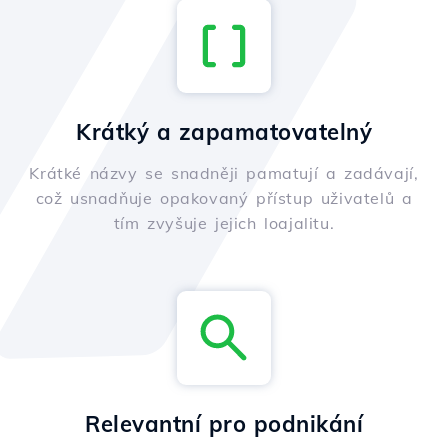
Krátký a zapamatovatelný
Krátké názvy se snadněji pamatují a zadávají,
což usnadňuje opakovaný přístup uživatelů a
tím zvyšuje jejich loajalitu.
Relevantní pro podnikání