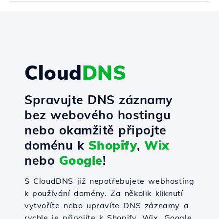
Cloud
DNS
Spravujte DNS záznamy
bez webového hostingu
nebo okamžitě připojte
doménu k
Shopify
,
Wix
nebo
Google
!
S CloudDNS již nepotřebujete webhosting
k používání domény. Za několik kliknutí
vytvoříte nebo upravíte DNS záznamy a
rychle je připojíte k Shopify, Wix, Google