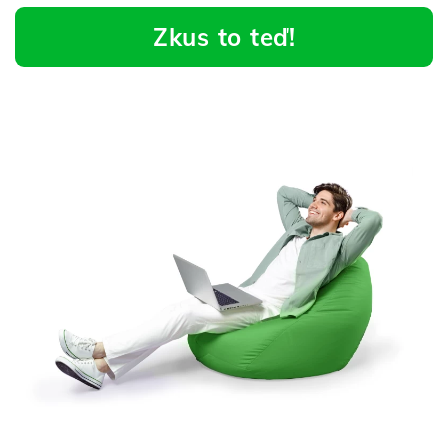
Zkus to teď!