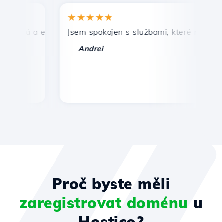
★★★★★
chlá a efektivní technická podpora.
Jsem spokojen s službami, které nabízí Hos
G
—
Andrei
Proč byste měli
zaregistrovat doménu
u
Hostico?