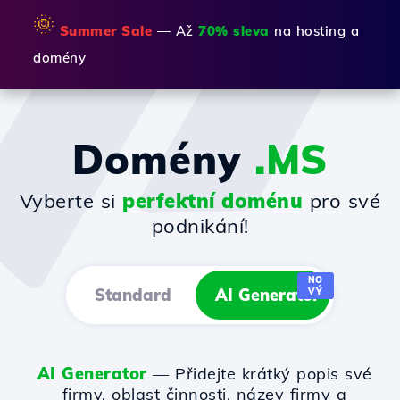
🌞
Summer Sale
— Až
70% sleva
na hosting a
domény
Domény
.MS
Vyberte si
perfektní doménu
pro své
podnikání!
NO
Standard
AI Generator
VÝ
AI Generator
— Přidejte krátký popis své
firmy, oblast činnosti, název firmy a