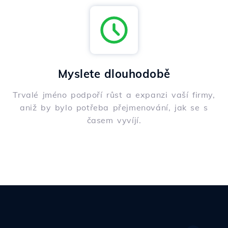
Myslete dlouhodobě
Trvalé jméno podpoří růst a expanzi vaší firmy,
aniž by bylo potřeba přejmenování, jak se s
časem vyvíjí.