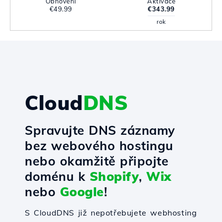
Obnovení
Aktivace
€49.99
€343.99
rok
Cloud
DNS
Spravujte DNS záznamy
bez webového hostingu
nebo okamžitě připojte
doménu k
Shopify
,
Wix
nebo
Google
!
S CloudDNS již nepotřebujete webhosting