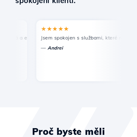
spokojení klienti.
★★★★★
★
hlá a efektivní technická podpora.
Jsem spokojen s službami, které nabízí Host
Gr
—
Andrei
Proč byste měli