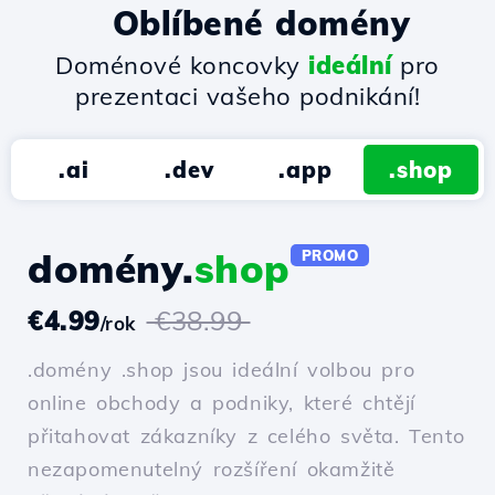
Oblíbené domény
Doménové koncovky
ideální
pro
prezentaci vašeho podnikání!
.ai
.dev
.app
.shop
domény.
shop
PROMO
€4.99
€38.99
/rok
.domény .shop jsou ideální volbou pro
online obchody a podniky, které chtějí
přitahovat zákazníky z celého světa. Tento
nezapomenutelný rozšíření okamžitě