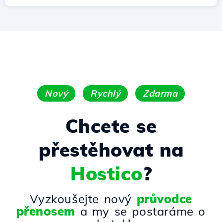
Nový
Rychlý
Zdarma
Chcete se
přestěhovat na
Hostico
?
Vyzkoušejte nový
průvodce
přenosem
a my se postaráme o