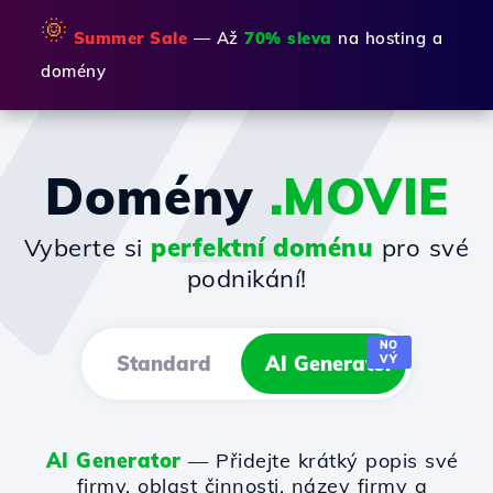
🌞
Summer Sale
— Až
70% sleva
na hosting a
domény
Domény
.MOVIE
Vyberte si
perfektní doménu
pro své
podnikání!
NO
Standard
AI Generator
VÝ
AI Generator
— Přidejte krátký popis své
firmy, oblast činnosti, název firmy a